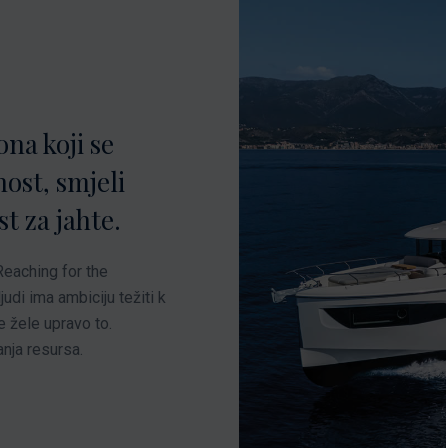
ona koji se
nost, smjeli
st za jahte.
Reaching for the
udi ima ambiciju težiti k
 žele upravo to.
anja resursa.