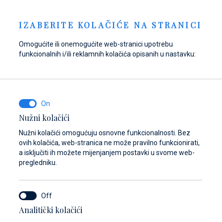
Pošaljite upit
NOVOSTI
HR
IZABERITE KOLAČIĆE NA STRANICI
Omogućite ili onemogućite web-stranici upotrebu
funkcionalnih i/ili reklamnih kolačića opisanih u nastavku:
Opskrbite se gorivom
Pronađite dijelove,
Dayboat & Ribs
u Marini Baotić!
pribor i opremu za
Center
svoje plovilo
Saznajte više
Saznajte više
Nužni kolačići
Saznajte više
Nužni kolačići omogućuju osnovne funkcionalnosti. Bez
ovih kolačića, web-stranica ne može pravilno funkcionirati,
a isključiti ih možete mijenjanjem postavki u svome web-
pregledniku.
Analitički kolačići