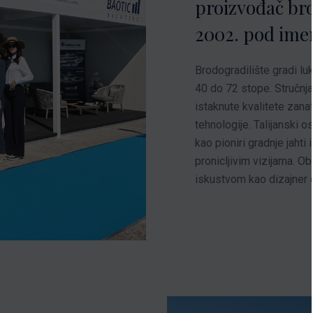
proizvođač brod
2002. pod imen
Brodogradilište gradi lu
40 do 72 stope. Stručnj
istaknute kvalitete zana
tehnologije. Talijanski 
kao pioniri gradnje jahti 
pronicljivim vizijama. O
iskustvom kao dizajner 