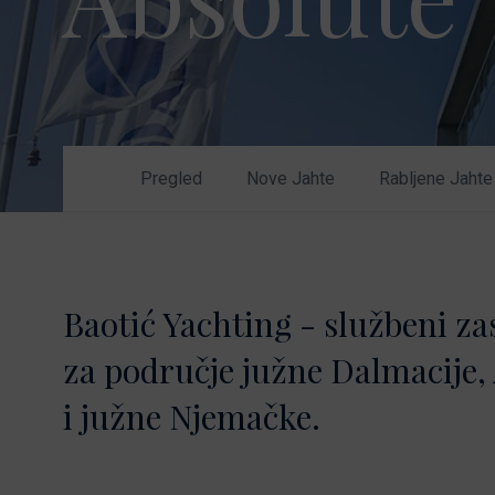
Nikhen Yachts
Vez 2.0
Williams Jet
Web trgovina
Tenders
Pošaljite upit
SUR Marine
3d Tender
Pregled
Nove Jahte
Rabljene Jahte
Pošaljite upit
Baotić Yachting - službeni z
za područje južne Dalmacije, 
i južne Njemačke.