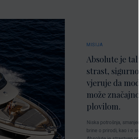
MISIJA
Absolute je tal
strast, sigurn
vjeruje da mo
može značajno 
plovilom.
Niska potrošnja, smanje
brine o prirodi, kao i o 
Absolute je strastven p