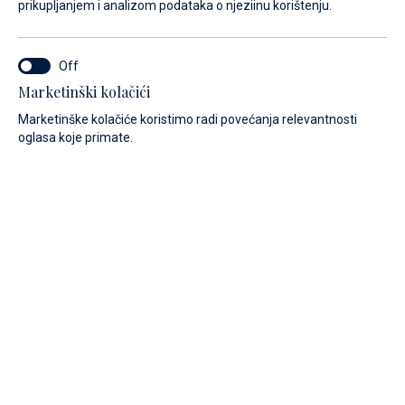
prikupljanjem i analizom podataka o njeziinu korištenju.
Sva naša rabljena plovila dolaze u savršeno održavanom
stanju i imaju vrhunsku opremu. Pregledajte rastuću ponudu
jedrilica, katamarana i motornih brodica i dopustite da vas
Marketinški kolačići
savjetujemo o svim aspektima kupnje.
Marketinške kolačiće koristimo radi povećanja relevantnosti
oglasa koje primate.