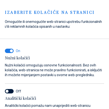
Menu
IZABERITE KOLAČIĆE NA STRANICI
Omogućite ili onemogućite web-stranici upotrebu funkcionalnih
i/ili reklamnih kolačića opisanih u nastavku:
Home
Prodaja
Rabljeni brodovi
Rabljeni brodovi
Nužni kolačići
Nužni kolačići omogućuju osnovne funkcionalnosti. Bez ovih
kolačića, web-stranica ne može pravilno funkcionirati, a isključiti
ih možete mijenjanjem postavki u svome web-pregledniku.
Analitički kolačići
Dobar kao nov, samo bolji.
Analitički kolačići pomažu nam unaprijediti web-stranicu