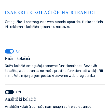
Menu
IZABERITE KOLAČIĆE NA STRANICI
Omogućite ili onemogućite web-stranici upotrebu funkcionalnih
i/ili reklamnih kolačića opisanih u nastavku:
Home
Prodaja
Novi brodovi
Axopar
Axopar
Nužni kolačići
Nužni kolačići omogućuju osnovne funkcionalnosti. Bez ovih
kolačića, web-stranica ne može pravilno funkcionirati, a isključiti
ih možete mijenjanjem postavki u svome web-pregledniku.
Analitički kolačići
Modeli
O brendu
Analitički kolačići pomažu nam unaprijediti web-stranicu