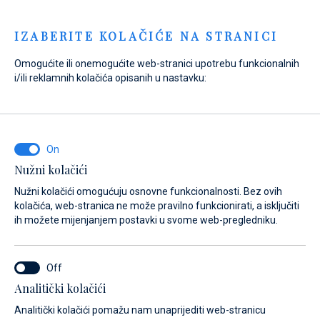
Menu
IZABERITE KOLAČIĆE NA STRANICI
Omogućite ili onemogućite web-stranici upotrebu funkcionalnih
Home
Prodaja
Novi brodovi
Axopar
i/ili reklamnih kolačića opisanih u nastavku:
Axopar 37 Spyder
Nužni kolačići
Nužni kolačići omogućuju osnovne funkcionalnosti. Bez ovih
kolačića, web-stranica ne može pravilno funkcionirati, a isključiti
ih možete mijenjanjem postavki u svome web-pregledniku.
Analitički kolačići
Analitički kolačići pomažu nam unaprijediti web-stranicu