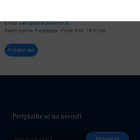
Beč
Tel:
0043 (0) 676 / 395 58 37
E-mail:
sales@absoluteyachts.at
Radno vrijeme: Ponedjeljak - Petak: 9:00 - 18:00 sati
Pošaljite upit
Pretplatite se na novosti
Pretplati se