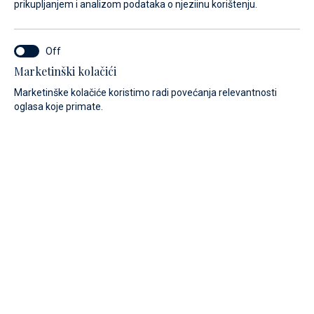
prikupljanjem i analizom podataka o njeziinu korištenju.
Marketinški kolačići
Marketinške kolačiće koristimo radi povećanja relevantnosti
Pogledajte našu bogatu ponudu motornih plovila.
oglasa koje primate.
CIJENA
DUŽINA
Sve
Sve
Filter