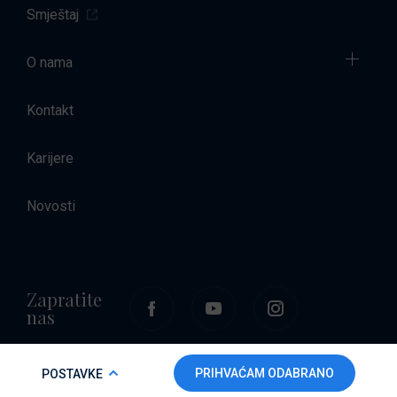
Smještaj
O nama
Kontakt
Karijere
Novosti
Zapratite
nas
COOKIE POLICY
PRIHVAĆAM ODABRANO
POSTAVKE