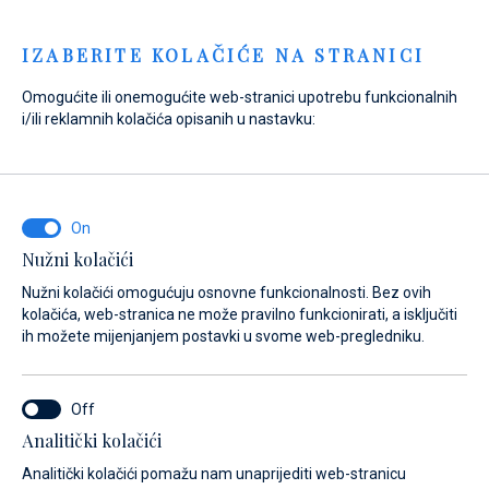
Menu
IZABERITE KOLAČIĆE NA STRANICI
Omogućite ili onemogućite web-stranici upotrebu funkcionalnih
i/ili reklamnih kolačića opisanih u nastavku:
Home
Prodaja
Nove jahte raspoložive odmah
Nove jahte raspoložive odmah
Nove jahte
Nužni kolačići
raspoložive odmah
Nužni kolačići omogućuju osnovne funkcionalnosti. Bez ovih
kolačića, web-stranica ne može pravilno funkcionirati, a isključiti
ih možete mijenjanjem postavki u svome web-pregledniku.
Analitički kolačići
Analitički kolačići pomažu nam unaprijediti web-stranicu