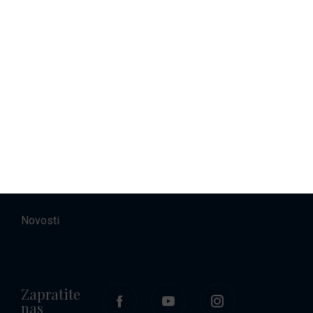
Najam brodova
Smještaj
O nama
Kontakt
Karijere
Novosti
Zapratite
nas