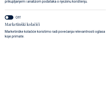
prikupljanjem i analizom podataka o njeziinu korištenju.
IME*
Marketinški kolačići
Marketinške kolačiće koristimo radi povećanja relevantnosti oglasa
koje primate.
PREZIME*
E-MAIL*
POZIVNI BROJ:
Algeria (+213)