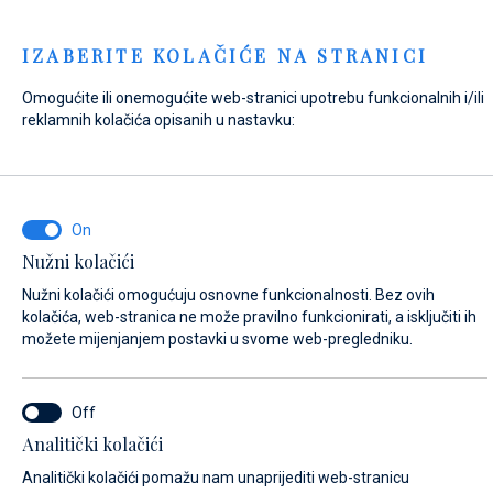
Menu
IZABERITE KOLAČIĆE NA STRANICI
Omogućite ili onemogućite web-stranici upotrebu funkcionalnih i/ili
Home
Kontakt
Pošaljite upit
reklamnih kolačića opisanih u nastavku:
Pošaljite upit
Nužni kolačići
NA ŠTO SE ODNOSI VAŠ UPIT?
Nužni kolačići omogućuju osnovne funkcionalnosti. Bez ovih
Prodaja
kolačića, web-stranica ne može pravilno funkcionirati, a isključiti ih
možete mijenjanjem postavki u svome web-pregledniku.
NAZIV PLOVILA (AKO NE ZNATE TOČNO IME PLOVILA, UNESITE BILO KOJE
Analitički kolačići
IME)*
Analitički kolačići pomažu nam unaprijediti web-stranicu