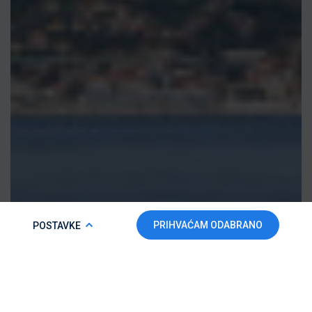
COOKIE POLICY
PRIHVAĆAM ODABRANO
POSTAVKE
Da bi ova web-stranica mogla pravilno funkcionirati i da bismo
unaprijedili vaše korisničko iskustvo, koristimo kolačiće. Više
informacija potražite u našoj
Politici kolačića.