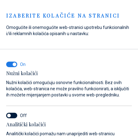
Menu
IZABERITE KOLAČIĆE NA STRANICI
Omogućite ili onemogućite web-stranici upotrebu funkcionalnih
i/ili reklamnih kolačića opisanih u nastavku:
Home
Prodaja
Novi brodovi
Absolute
Absolute
Nužni kolačići
Nužni kolačići omogućuju osnovne funkcionalnosti. Bez ovih
kolačića, web-stranica ne može pravilno funkcionirati, a isključiti
ih možete mijenjanjem postavki u svome web-pregledniku.
Analitički kolačići
regled
Nove Jahte
Rabljene Jahte
O Absolute
Klub vlasn
Analitički kolačići pomažu nam unaprijediti web-stranicu