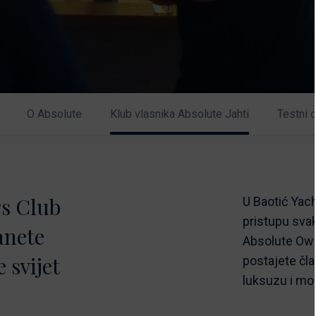
O Absolute
Klub vlasnika Absolute Jahti
Testni 
s Club
U Baotić Yac
pristupu sva
anete
Absolute Own
e svijet
postajete čla
luksuzu i mo