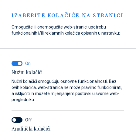
Pošaljite upit
NOVOSTI
HR
IZABERITE KOLAČIĆE NA STRANICI
Omogućite ili onemogućite web-stranici upotrebu
funkcionalnih i/ili reklamnih kolačića opisanih u nastavku:
Opskrbite se gorivom
Pronađite dijelove,
Dayboat & Ribs
u Marini Baotić!
pribor i opremu za
Center
svoje plovilo
Saznajte više
Saznajte više
Nužni kolačići
Saznajte više
Nužni kolačići omogućuju osnovne funkcionalnosti. Bez
ovih kolačića, web-stranica ne može pravilno funkcionirati,
a isključiti ih možete mijenjanjem postavki u svome web-
pregledniku.
Analitički kolačići