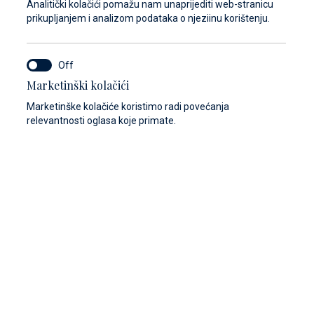
Analitički kolačići pomažu nam unaprijediti web-stranicu
prikupljanjem i analizom podataka o njeziinu korištenju.
Marketinški kolačići
Marketinške kolačiće koristimo radi povećanja
centar
relevantnosti oglasa koje primate.
hting-u jako smo posvećeni individualnom
kom pojedinom klijentu. Kada postanete član
ers Cluba, ne posjedujete samo jahtu, već
n zajednice istomišljenika koji dijele strast prema
ru.