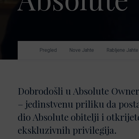
Nikhen Yachts
Vez 2.0
Williams Jet
Web trgovina
Tenders
Pošaljite upit
SUR Marine
3d Tender
Pregled
Nove Jahte
Rabljene Jahte
Pošaljite upit
Dobrodošli u Absolute Owner
– jedinstvenu priliku da post
dio Absolute obitelji i otkrijet
ekskluzivnih privilegija.