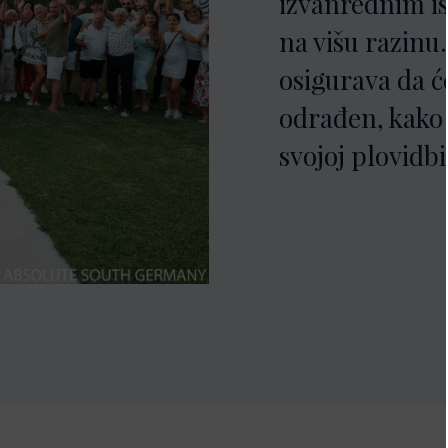
izvanrednim is
na višu razinu
osigurava da će
odrađen, kako 
svojoj plovidbi