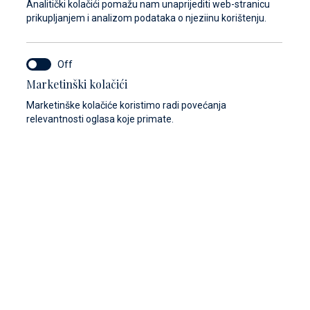
Analitički kolačići pomažu nam unaprijediti web-stranicu
prikupljanjem i analizom podataka o njeziinu korištenju.
Marketinški kolačići
Marketinške kolačiće koristimo radi povećanja
relevantnosti oglasa koje primate.
eštenost naše moderne marine može se uočiti kroz
u čistoće tla ali i kroz brigu o čistoći Jadranskog mora.
ć godinama nudimo svojim gostima je SEAVAC.