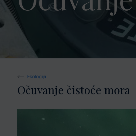
Nikhen Yachts
Vez 2.0
Williams Jet
Web trgovina
Tenders
Pošaljite upit
SUR Marine
3d Tender
Pošaljite upit
Ekologija
Očuvanje čistoće mora