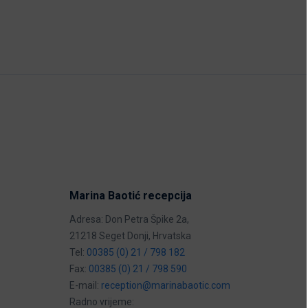
Marina Baotić recepcija
Adresa: Don Petra Špike 2a,
21218 Seget Donji, Hrvatska
Tel:
00385 (0) 21 / 798 182
Fax:
00385 (0) 21 / 798 590
E-mail:
reception@marinabaotic.com
Radno vrijeme: