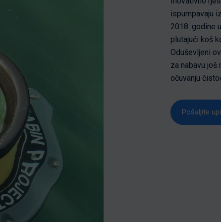
Inovativno rje
ispumpavaju i
2018. godine ul
plutajući koš k
Oduševljeni ov
za nabavu još 
očuvanju čisto
Pošaljite upi