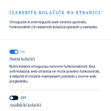
Zahtjev za vez
NOVOSTI
HR
IZABERITE KOLAČIĆE NA STRANICI
Omogućite ili onemogućite web-stranici upotrebu
funkcionalnih i/ili reklamnih kolačića opisanih u nastavku:
Opskrbite se gorivom
Pronađite dijelove,
Dayboat & Ribs
u Marini Baotić!
pribor i opremu za
Center
svoje plovilo
Saznajte više
Saznajte više
Nužni kolačići
Saznajte više
Nužni kolačići omogućuju osnovne funkcionalnosti. Bez
ovih kolačića, web-stranica ne može pravilno funkcionirati,
a isključiti ih možete mijenjanjem postavki u svome web-
pregledniku.
ora
Analitički kolačići