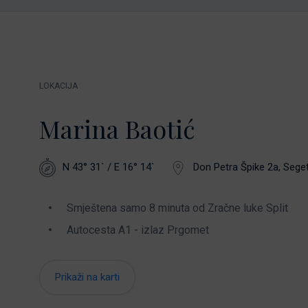
LOKACIJA
Marina Baotić
N 43° 31` / E 16° 14`
Don Petra Špike 2a, Seget 
Smještena samo 8 minuta od Zračne luke Split
Autocesta A1 - izlaz Prgomet
Prikaži na karti