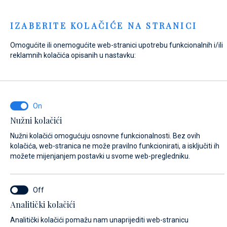
Menu
IZABERITE KOLAČIĆE NA STRANICI
Omogućite ili onemogućite web-stranici upotrebu funkcionalnih i/ili
Home
Kontakt
Pošaljite upit
reklamnih kolačića opisanih u nastavku:
Pošaljite upit
Nužni kolačići
NA ŠTO SE ODNOSI VAŠ UPIT?
Nužni kolačići omogućuju osnovne funkcionalnosti. Bez ovih
Opći upit
kolačića, web-stranica ne može pravilno funkcionirati, a isključiti ih
možete mijenjanjem postavki u svome web-pregledniku.
IME*
Analitički kolačići
Analitički kolačići pomažu nam unaprijediti web-stranicu