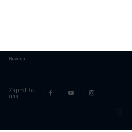
O nama
Kontakt
Karijere
Novosti
Zapratite
nas