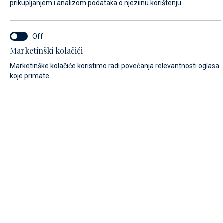
prikupljanjem i analizom podataka o njeziinu korištenju.
PREZIME*
Marketinški kolačići
Marketinške kolačiće koristimo radi povećanja relevantnosti oglasa
E-MAIL*
koje primate.
POZIVNI BROJ:
Algeria (+213)
BROJ TELEFONA
PORUKA