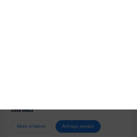
Axopar 37 Sun Top
Länge über Alles: 11.50m
Breite: 3.35m
Modelljahr: 2024
Motorisierung: 2 x 300HP
Kabinen: 2
Kojen: 4
PREIS
239.363 €
Ohne MwSt
Mehr erfahren
Anfrage senden