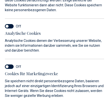
diese Cookies benachrichtigt werden. Einige Bereiche der
Geschwindigkeit und Freiheit, die Sie
Website funktionieren dann aber nicht. Diese Cookies speichern
keine personenbezogenen Daten.
benötigen, um Meeresrouten
gründlich zu erkunden.
Analytische Cookies
Ihre Vielseitigkeit macht sie zu einer guten Wahl, wenn sie
viel zu tun haben. Ihr flacher Tiefgang ermöglicht es Ihnen,
Analytische Cookies dienen der Verbesserung unserer Website,
indem sie Informationen darüber sammeln, wie Sie sie nutzen
unzugängliche Untiefen leicht zu erkunden.
und darüber berichten.
Cookies für Marketingzwecke
Sie speichern nicht direkt personenbezogene Daten, basieren
Bei uns finden Sie eine große Auswahl an
jedoch auf einer einzigartigen Identifizierung Ihres Browsers und
Internet-Geräts. Wenn Sie diese Cookies nicht zulassen, werden
Motorbooten.
Sie weniger gezielte Werbung erleben.