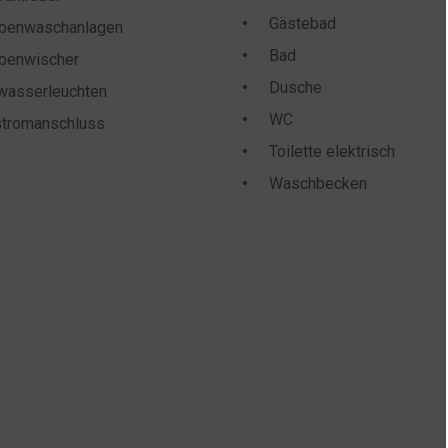
Gästebad
benwaschanlagen
Bad
benwischer
Dusche
wasserleuchten
WC
tromanschluss
Toilette elektrisch
Waschbecken