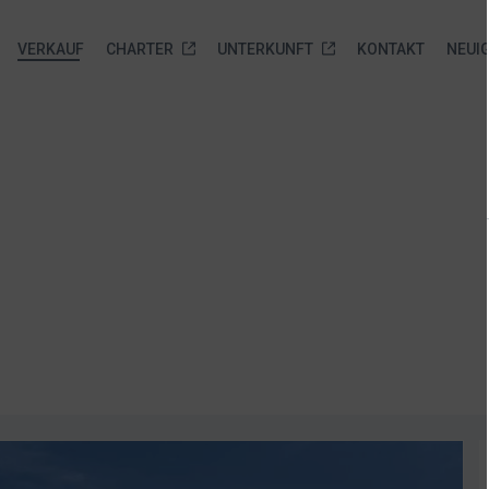
VERKAUF
CHARTER
UNTERKUNFT
KONTAKT
NEUI
brauchtboote
Marina Veli Rat
Biograd na moru Service
Neue Yachten zur
sofortigen Auslieferung
orboote
Über uns
Anfrage senden
Neue Yachten zur sofortigen
amarane
Leistungen
Auslieferung
elboote
Gallery
Anfrage senden
frage
Standort
nden
FAQ
Ankerplätze
Anfrage senden