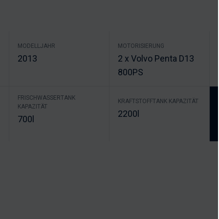
MODELLJAHR
MOTORISIERUNG
2013
2 x Volvo Penta D13
800PS
FRISCHWASSERTANK
KRAFTSTOFFTANK KAPAZITÄT
KAPAZITÄT
2200l
700l