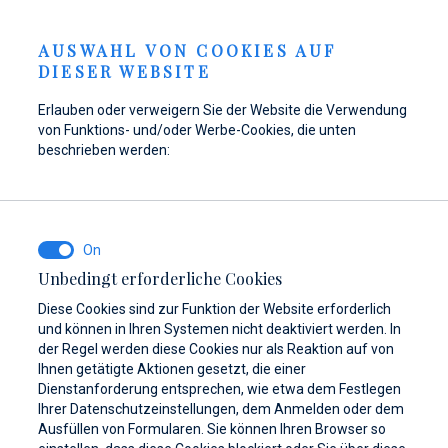
Anfrage senden
GKEITEN
DE
AUSWAHL VON COOKIES AUF
DIESER WEBSITE
Erlauben oder verweigern Sie der Website die Verwendung
von Funktions- und/oder Werbe-Cookies, die unten
Tanken Sie Ihr Boot in
Hier finden Sie Teile,
Dayboat & Ribs
beschrieben werden:
Marina Baotić wieder
Zubehör und
Center
auf!
Ausrüstung für Ihr
Mehr erfahren
Schiff
Mehr erfahren
Unbedingt erforderliche Cookies
Mehr erfahren
Diese Cookies sind zur Funktion der Website erforderlich
und können in Ihren Systemen nicht deaktiviert werden. In
der Regel werden diese Cookies nur als Reaktion auf von
Ihnen getätigte Aktionen gesetzt, die einer
Dienstanforderung entsprechen, wie etwa dem Festlegen
Ihrer Datenschutzeinstellungen, dem Anmelden oder dem
Ausfüllen von Formularen. Sie können Ihren Browser so