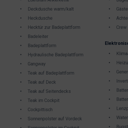
Deckdusche warm/kalt
Gäste
Heckdusche
Achte
Hecktür zur Badeplattform
Crew 
Badeleiter
Elektronis
Badeplattform
Klima
Hydraulische Badeplattform
Heiz
Gangway
Gener
Teak auf Badeplattform
Invert
Teak auf Deck
Batte
Teak auf Seitendecks
Batte
Teak im Cockpit
Lenz
Cockpittisch
Water
Sonnenpolster auf Vordeck
Bugst
Sonnenpolster im Cockpit