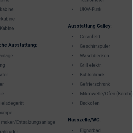
kabine
UKW-Funk
rkabine
Ausstattung Galley:
Kabine
Ceranfeld
che Ausstattung:
Geschirrspüler
anlage
Waschbecken
ung
Grill elektr.
ator
Kühlschrank
er
Gefrierschrank
rie
Mikrowelle/Ofen (Kombi)
rieladegerät
Backofen
pumpe
Nasszelle/WC:
 maker/Entsalzungsanlage
Eignerbad
rahlruder