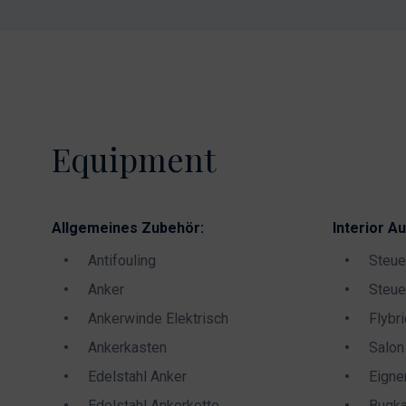
Equipment
Allgemeines Zubehör:
Interior Au
Antifouling
Steue
Anker
Steue
Ankerwinde Elektrisch
Flybr
Ankerkasten
Salon
Edelstahl Anker
Eigne
Edelstahl Ankerkette
Bugka