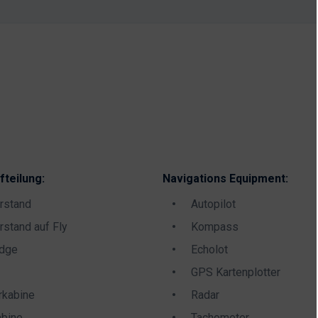
fteilung:
Navigations Equipment:
rstand
Autopilot
rstand auf Fly
Kompass
idge
Echolot
GPS Kartenplotter
rkabine
Radar
bine
Tachometer