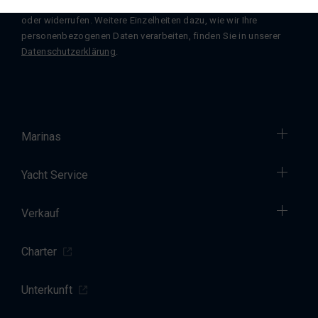
Sie können die Einwilligung jederzeit per
E-Mail
an uns ändern
oder widerrufen. Weitere Einzelheiten dazu, wie wir Ihre
personenbezogenen Daten verarbeiten, finden Sie in unserer
Datenschutzerklärung
.
Marinas
Yacht Service
Verkauf
Charter
Unterkunft