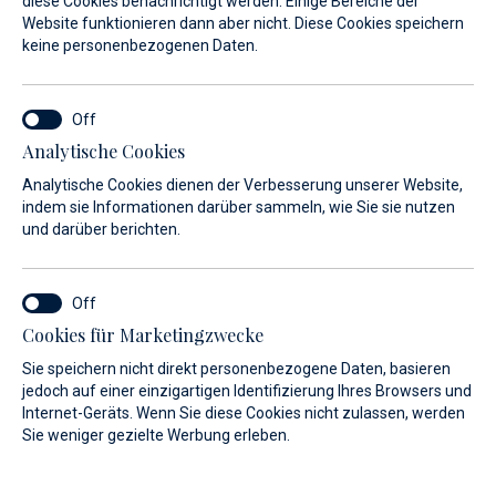
diese Cookies benachrichtigt werden. Einige Bereiche der
Freizeitboot und bieten viele
Website funktionieren dann aber nicht. Diese Cookies speichern
keine personenbezogenen Daten.
Annehmlichkeiten für komfortable
Reisen.
Analytische Cookies
Mit ihren praktisch unsinkbaren Rümpfen ist die Sicherheit
an Bord unübertroffen. Dies gilt auch für den Komfort, da
Analytische Cookies dienen der Verbesserung unserer Website,
indem sie Informationen darüber sammeln, wie Sie sie nutzen
das Segeln normalerweise sanfter und angenehmer ist als
und darüber berichten.
bei anderen Arten von Yachten oder Segelbooten.
Cookies für Marketingzwecke
Sie speichern nicht direkt personenbezogene Daten, basieren
jedoch auf einer einzigartigen Identifizierung Ihres Browsers und
Bei uns finden Sie eine große Auswahl an
Internet-Geräts. Wenn Sie diese Cookies nicht zulassen, werden
Sie weniger gezielte Werbung erleben.
Motorbooten.