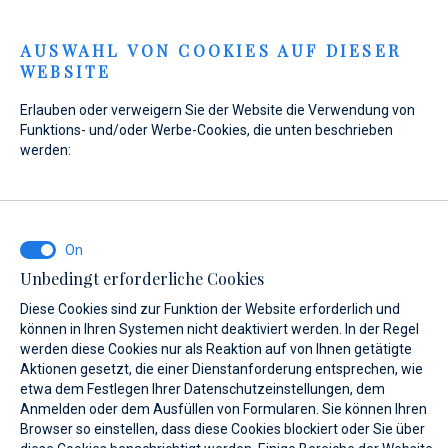
Menu
AUSWAHL VON COOKIES AUF DIESER
WEBSITE
Home
Kontakt
Anfrage senden
Erlauben oder verweigern Sie der Website die Verwendung von
Anfrage senden
Funktions- und/oder Werbe-Cookies, die unten beschrieben
werden:
WAS INTERESSIERT SIE?
Unbedingt erforderliche Cookies
Verkauf
Diese Cookies sind zur Funktion der Website erforderlich und
können in Ihren Systemen nicht deaktiviert werden. In der Regel
werden diese Cookies nur als Reaktion auf von Ihnen getätigte
Aktionen gesetzt, die einer Dienstanforderung entsprechen, wie
etwa dem Festlegen Ihrer Datenschutzeinstellungen, dem
BOOT NAME (WENN SIE DEN GENAUEN NAMEN DES BOOTES NICHT
KENNEN, GEBEN SIE EINEN BELIEBIGEN NAMEN EIN.)*
Anmelden oder dem Ausfüllen von Formularen. Sie können Ihren
Browser so einstellen, dass diese Cookies blockiert oder Sie über