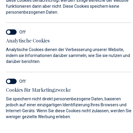
diese Cookies benachrichtigt werden. Einige Bereiche der Website
funktionieren dann aber nicht. Diese Cookies speichern keine
personenbezogenen Daten.
VORNAME*
Analytische Cookies
NACHNAME*
Analytische Cookies dienen der Verbesserung unserer Website,
indem sie Informationen darüber sammeln, wie Sie sie nutzen und
darüber berichten.
E-MAIL*
Cookies für Marketingzwecke
Sie speichern nicht direkt personenbezogene Daten, basieren
LAND:
jedoch auf einer einzigartigen Identifizierung Ihres Browsers und
Internet-Geräts. Wenn Sie diese Cookies nicht zulassen, werden Sie
weniger gezielte Werbung erleben.
Algeria (+213)