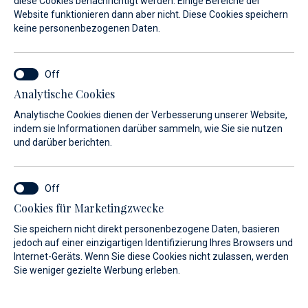
diese Cookies benachrichtigt werden. Einige Bereiche der
Website funktionieren dann aber nicht. Diese Cookies speichern
Entdecken Sie die Marina Baotić
keine personenbezogenen Daten.
Steigen Sie in einer 5-Sterne Unterkunft ab, kosten Sie
Spezialitäten der kroatischen Küche in unseren Restaurants
Analytische Cookies
und genießen Sie das breite Leistungsangebot, das unter
anderem einen Pool, ein Fitness-Studio und ein Wein- und
Analytische Cookies dienen der Verbesserung unserer Website,
indem sie Informationen darüber sammeln, wie Sie sie nutzen
Souvenirgeschäft umfasst.
und darüber berichten.
Cookies für Marketingzwecke
Gastronomie
Sie speichern nicht direkt personenbezogene Daten, basieren
jedoch auf einer einzigartigen Identifizierung Ihres Browsers und
Internet-Geräts. Wenn Sie diese Cookies nicht zulassen, werden
Sie weniger gezielte Werbung erleben.