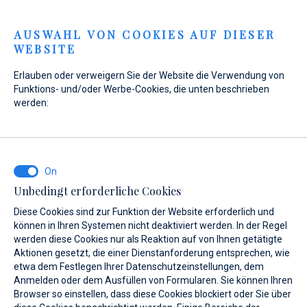
Menu
AUSWAHL VON COOKIES AUF DIESER
WEBSITE
Erlauben oder verweigern Sie der Website die Verwendung von
Funktions- und/oder Werbe-Cookies, die unten beschrieben
werden:
Home
Marinas
Marina Baotić
Leistungen
Marina Baotić
Leistungen
Unbedingt erforderliche Cookies
Diese Cookies sind zur Funktion der Website erforderlich und
können in Ihren Systemen nicht deaktiviert werden. In der Regel
werden diese Cookies nur als Reaktion auf von Ihnen getätigte
Aktionen gesetzt, die einer Dienstanforderung entsprechen, wie
etwa dem Festlegen Ihrer Datenschutzeinstellungen, dem
er uns
Leistungen
Gallery
Standort
FAQ
Boots-Tankst
Anmelden oder dem Ausfüllen von Formularen. Sie können Ihren
Browser so einstellen, dass diese Cookies blockiert oder Sie über