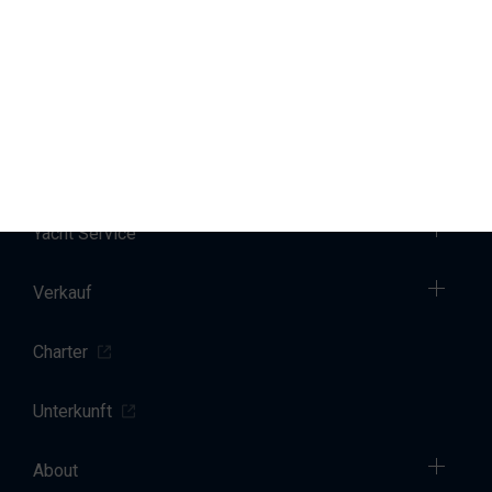
personenbezogenen Daten verarbeiten, finden Sie in unserer
Datenschutzerklärung
.
Marinas
Yacht Service
Verkauf
Charter
Unterkunft
About