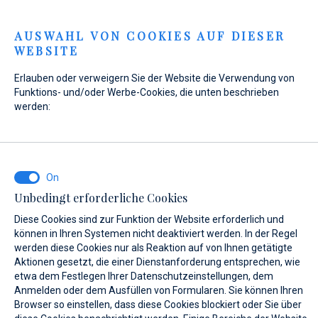
Menu
AUSWAHL VON COOKIES AUF DIESER
WEBSITE
Home
Kontakt
Anfrage senden
Erlauben oder verweigern Sie der Website die Verwendung von
Anfrage senden
Funktions- und/oder Werbe-Cookies, die unten beschrieben
werden:
Unser
Werkstattteam
führt die Arbeiten an Ihrem Boot
nach Ihren individuellen Bedürfnissen durch. Wir freuen uns
Unbedingt erforderliche Cookies
auf Ihre Anfrage!
Diese Cookies sind zur Funktion der Website erforderlich und
können in Ihren Systemen nicht deaktiviert werden. In der Regel
werden diese Cookies nur als Reaktion auf von Ihnen getätigte
WAS INTERESSIERT SIE?
Aktionen gesetzt, die einer Dienstanforderung entsprechen, wie
etwa dem Festlegen Ihrer Datenschutzeinstellungen, dem
Yacht Service
Anmelden oder dem Ausfüllen von Formularen. Sie können Ihren
Browser so einstellen, dass diese Cookies blockiert oder Sie über