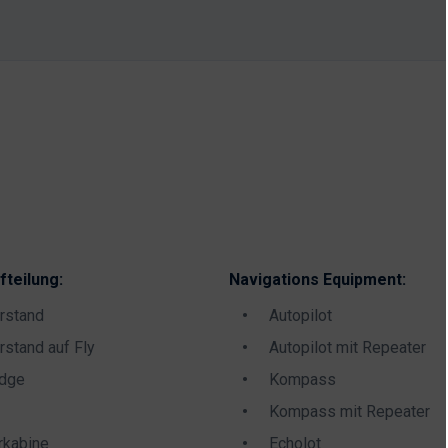
fteilung:
Navigations Equipment:
rstand
Autopilot
rstand auf Fly
Autopilot mit Repeater
idge
Kompass
Kompass mit Repeater
rkabine
Echolot