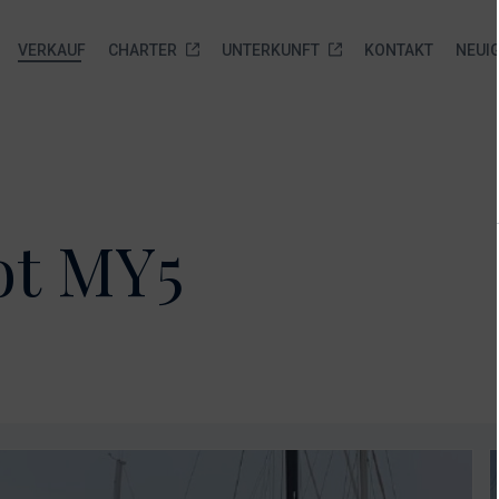
VERKAUF
CHARTER
UNTERKUNFT
KONTAKT
NEUI
brauchtboote
Marina Veli Rat
Biograd na moru Service
Neue Yachten zur
sofortigen Auslieferung
orboote
Über uns
Anfrage senden
ot MY5
Neue Yachten zur sofortigen
amarane
Leistungen
Auslieferung
elboote
Gallery
Anfrage senden
frage
Standort
nden
FAQ
Ankerplätze
Anfrage senden