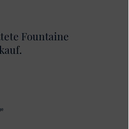
ttete Fountaine
kauf.
ge