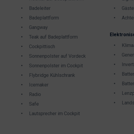
Badeleiter
Gäste
Badeplattform
Achte
Gangway
Elektronis
Teak auf Badeplattform
Klima
Cockpittisch
Gener
Sonnenpolster auf Vordeck
Invert
Sonnenpolster im Cockpit
Batte
Flybridge Kühlschrank
Batte
Icemaker
Lenz
Radio
Lands
Safe
Lautsprecher im Cockpit