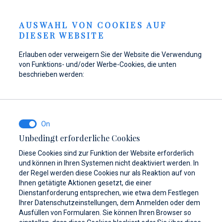
Anfrage senden
GKEITEN
DE
AUSWAHL VON COOKIES AUF
DIESER WEBSITE
Erlauben oder verweigern Sie der Website die Verwendung
von Funktions- und/oder Werbe-Cookies, die unten
Tanken Sie Ihr Boot in
Hier finden Sie Teile,
Dayboat & Ribs
beschrieben werden:
Marina Baotić wieder
Zubehör und
Center
auf!
Ausrüstung für Ihr
Mehr erfahren
Schiff
Mehr erfahren
Unbedingt erforderliche Cookies
Mehr erfahren
Diese Cookies sind zur Funktion der Website erforderlich
und können in Ihren Systemen nicht deaktiviert werden. In
der Regel werden diese Cookies nur als Reaktion auf von
Ihnen getätigte Aktionen gesetzt, die einer
Dienstanforderung entsprechen, wie etwa dem Festlegen
Ihrer Datenschutzeinstellungen, dem Anmelden oder dem
Ausfüllen von Formularen. Sie können Ihren Browser so