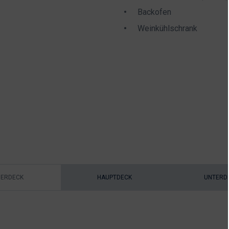
Backofen
Weinkühlschrank
ERDECK
HAUPTDECK
UNTERD