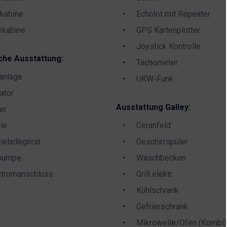
kabine
Echolot mit Repeater
rkabine
GPS Kartenplotter
Joystick Kontrolle
che Ausstattung:
Tachometer
anlage
UKW-Funk
ator
Ausstattung Galley:
er
rie
Ceranfeld
rieladegerät
Geschirrspüler
pumpe
Waschbecken
tromanschluss
Grill elektr.
Kühlschrank
Gefrierschrank
Mikrowelle/Ofen (Kombi)