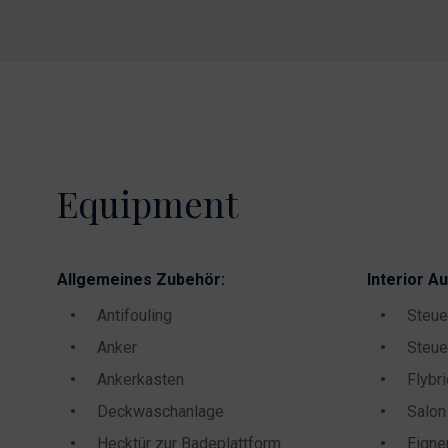
Equipment
Allgemeines Zubehör:
Interior Au
Antifouling
Steue
Anker
Steue
Ankerkasten
Flybr
Deckwaschanlage
Salon
Hecktür zur Badeplattform
Eigne