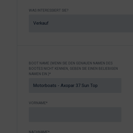
Nikhen Yachts
Liegeplätze 2.0
WAS INTERESSIERT SIE?
Williams Jet
Webshop
Tenders
Verkauf
Anfrage senden
SUR Marine
3d Tender
Anfrage
senden
BOOT NAME (WENN SIE DEN GENAUEN NAMEN DES
BOOTES NICHT KENNEN, GEBEN SIE EINEN BELIEBIGEN
NAMEN EIN.)*
VORNAME*
NACHNAME*