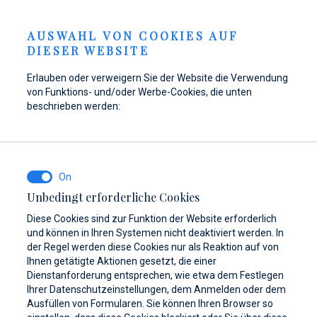
Anfrage senden
GKEITEN
DE
AUSWAHL VON COOKIES AUF
DIESER WEBSITE
Erlauben oder verweigern Sie der Website die Verwendung
von Funktions- und/oder Werbe-Cookies, die unten
Tanken Sie Ihr Boot in
Hier finden Sie Teile,
Dayboat & Ribs
beschrieben werden:
Marina Baotić wieder
Zubehör und
Center
auf!
Ausrüstung für Ihr
Mehr erfahren
Schiff
Mehr erfahren
Unbedingt erforderliche Cookies
Mehr erfahren
Diese Cookies sind zur Funktion der Website erforderlich
und können in Ihren Systemen nicht deaktiviert werden. In
der Regel werden diese Cookies nur als Reaktion auf von
Ihnen getätigte Aktionen gesetzt, die einer
Dienstanforderung entsprechen, wie etwa dem Festlegen
Ihrer Datenschutzeinstellungen, dem Anmelden oder dem
Ausfüllen von Formularen. Sie können Ihren Browser so