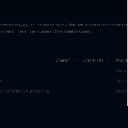
ederzeit per
E-Mail
an uns ändern oder widerrufen. Weitere Einzelheiten dazu
rbeiten, finden Sie in unserer
Datenschutzerklärung
.
Charter
Unterkunft
About
Wer wi
te
Cookie
ur sofortigen Auslieferung
Regel