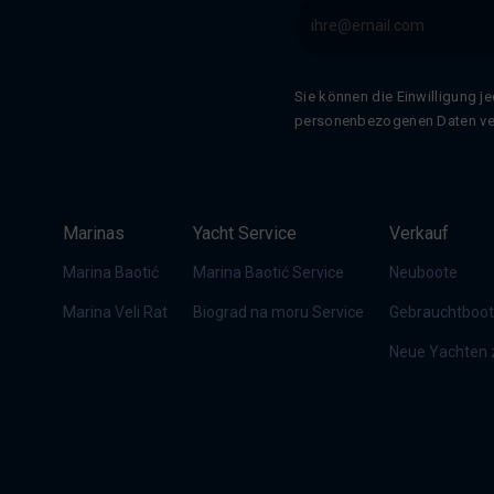
Sie können die Einwilligung j
personenbezogenen Daten vera
Marinas
Yacht Service
Verkauf
Marina Baotić
Marina Baotić Service
Neuboote
Marina Veli Rat
Biograd na moru Service
Gebrauchtboo
Neue Yachten z