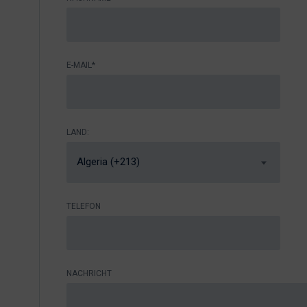
E-MAIL*
LAND:
Algeria (+213)
TELEFON
NACHRICHT