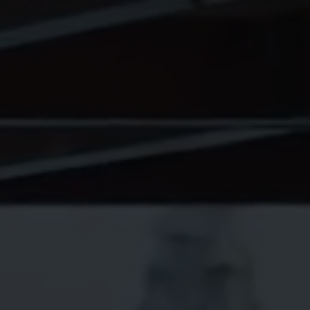
Nikhen Yachts
Vez 2.0
Williams Jet
Web trgovina
Tenders
Pošaljite upit
SUR Marine
3d Tender
Pošaljite upit