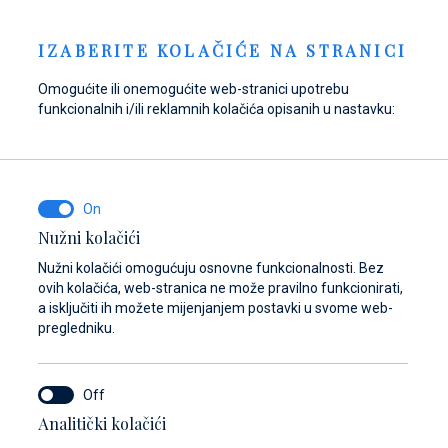
Pošaljite upit
NOVOSTI
HR
IZABERITE KOLAČIĆE NA STRANICI
Omogućite ili onemogućite web-stranici upotrebu
funkcionalnih i/ili reklamnih kolačića opisanih u nastavku:
Opskrbite se gorivom
Pronađite dijelove,
Dayboat & Ribs
u Marini Baotić!
pribor i opremu za
Center
svoje plovilo
Saznajte više
Saznajte više
Nužni kolačići
Saznajte više
Nužni kolačići omogućuju osnovne funkcionalnosti. Bez
ovih kolačića, web-stranica ne može pravilno funkcionirati,
a isključiti ih možete mijenjanjem postavki u svome web-
pregledniku.
Analitički kolačići