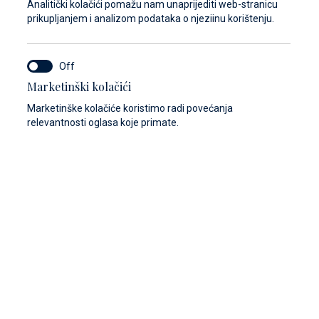
Analitički kolačići pomažu nam unaprijediti web-stranicu
prikupljanjem i analizom podataka o njeziinu korištenju.
Marketinški kolačići
Marketinške kolačiće koristimo radi povećanja
relevantnosti oglasa koje primate.