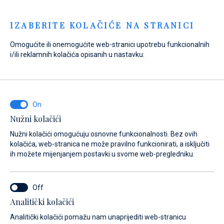
Menu
IZABERITE KOLAČIĆE NA STRANICI
Omogućite ili onemogućite web-stranici upotrebu funkcionalnih
Home
Prodaja
Rabljeni brodovi
Motorni brodovi
i/ili reklamnih kolačića opisanih u nastavku:
Axopar 37 Sun Top
Nužni kolačići
Nužni kolačići omogućuju osnovne funkcionalnosti. Bez ovih
kolačića, web-stranica ne može pravilno funkcionirati, a isključiti
ih možete mijenjanjem postavki u svome web-pregledniku.
Analitički kolačići
Analitički kolačići pomažu nam unaprijediti web-stranicu