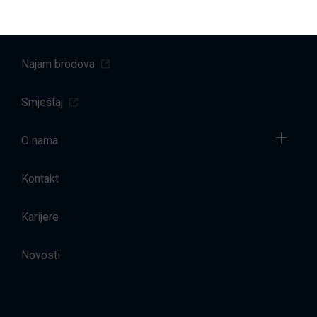
Prodaja
Najam brodova
Smještaj
O nama
Kontakt
Karijere
Novosti