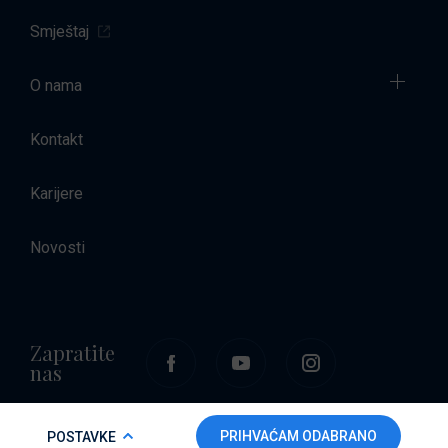
Smještaj
O nama
Kontakt
Karijere
Novosti
Zapratite
nas
COOKIE POLICY
PRIHVAĆAM ODABRANO
POSTAVKE