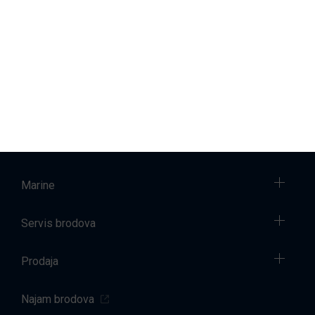
Pretplati se
Promjenu ili povlačenje pristanka u bilo kojem trenutku možete
izvršiti kontaktirajući nas putem
e-pošte
. Sve dodatne
informacije o načinu na koji obrađujemo Vaše osobne podatke
možete pronaći na stranici
Politika privatnosti
.
Marine
Servis brodova
Prodaja
Najam brodova