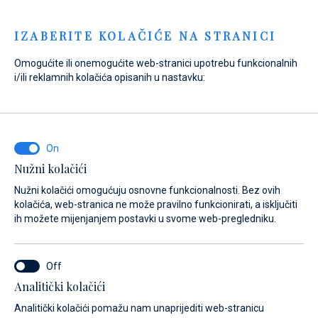
Menu
IZABERITE KOLAČIĆE NA STRANICI
Omogućite ili onemogućite web-stranici upotrebu funkcionalnih
Home
Prodaja
Rabljeni brodovi
Katamarani
i/ili reklamnih kolačića opisanih u nastavku:
Prodaja
Nužni kolačići
Nužni kolačići omogućuju osnovne funkcionalnosti. Bez ovih
kolačića, web-stranica ne može pravilno funkcionirati, a isključiti
ih možete mijenjanjem postavki u svome web-pregledniku.
Analitički kolačići
Analitički kolačići pomažu nam unaprijediti web-stranicu