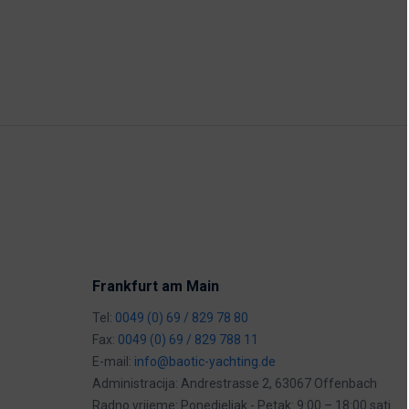
Frankfurt am Main
Tel:
0049 (0) 69 / 829 78 80
Fax:
0049 (0) 69 / 829 788 11
E-mail:
info@baotic-yachting.de
Administracija: Andrestrasse 2, 63067 Offenbach
Radno vrijeme: Ponedjeljak - Petak: 9:00 – 18:00 sati