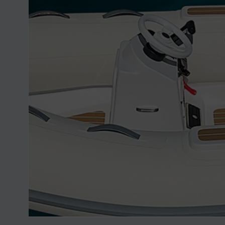
Nikhen Yachts
Vez 2.0
Williams Jet
Web trgovina
Tenders
Pošaljite upit
SUR Marine
3d Tender
Pošaljite upit