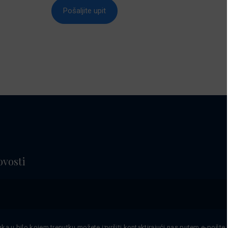
Pošaljite upit
ovosti
nka u bilo kojem trenutku možete izvršiti kontaktirajući nas putem
e-pošte