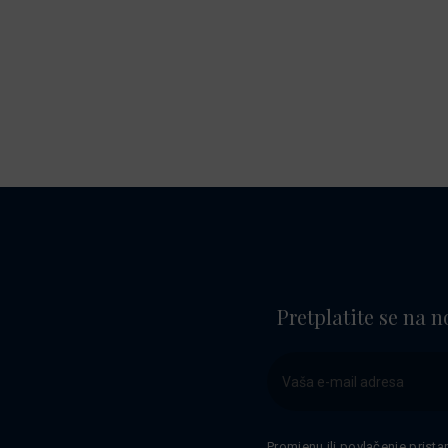
Pretplatite se na n
Promjenu ili povlačenje prista