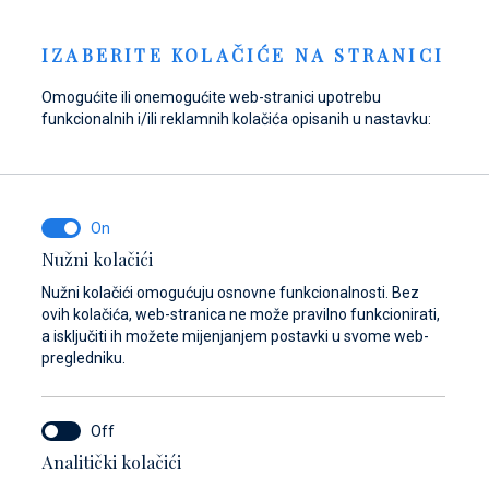
Pošaljite upit
NOVOSTI
HR
IZABERITE KOLAČIĆE NA STRANICI
Omogućite ili onemogućite web-stranici upotrebu
funkcionalnih i/ili reklamnih kolačića opisanih u nastavku:
Opskrbite se gorivom
Pronađite dijelove,
Dayboat & Ribs
u Marini Baotić!
pribor i opremu za
Center
svoje plovilo
Saznajte više
Saznajte više
Nužni kolačići
Saznajte više
Nužni kolačići omogućuju osnovne funkcionalnosti. Bez
ovih kolačića, web-stranica ne može pravilno funkcionirati,
a isključiti ih možete mijenjanjem postavki u svome web-
pregledniku.
Analitički kolačići