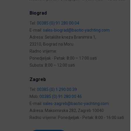
Biograd
Tel:
00385 (0) 91 280 00 04
E-mail:
sales-biograd@baotic-yachting.com
Adresa: Šetalište kneza Branimira 1,
23210, Biograd na Moru
Radno vrijeme:
Ponedjeljak - Petak: 8:00 – 17:00 sati
Subota: 8:00 – 12:00 sati
Zagreb
Tel:
00385 (0) 1 290 00 39
Mob:
00385 (0) 91 280 00 46
E-mail:
sales-zagreb@baotic-yachting.com
Adresa: Maksimirska 282, Zagreb 10040
Radno vrijeme: Ponedjeljak - Petak: 8:00 - 16:00 sati