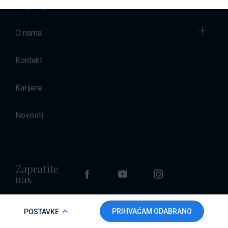
Smještaj
O nama
Kontakt
Karijere
Novosti
Zapratite
nas
COOKIE POLICY
PRIHVAĆAM ODABRANO
POSTAVKE