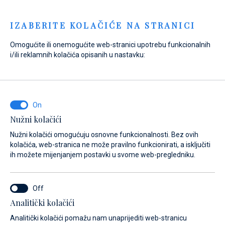
Menu
IZABERITE KOLAČIĆE NA STRANICI
Omogućite ili onemogućite web-stranici upotrebu funkcionalnih
Home
Prodaja
Novi brodovi
SUR Marine
i/ili reklamnih kolačića opisanih u nastavku:
EASY 320
Nužni kolačići
Nužni kolačići omogućuju osnovne funkcionalnosti. Bez ovih
kolačića, web-stranica ne može pravilno funkcionirati, a isključiti
ih možete mijenjanjem postavki u svome web-pregledniku.
Analitički kolačići
Analitički kolačići pomažu nam unaprijediti web-stranicu