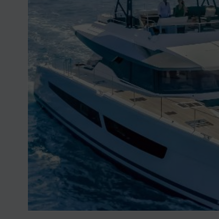
Nikhen Yachts
Vez 2.0
Williams Jet
Web trgovina
Tenders
Pošaljite upit
SUR Marine
3d Tender
Pošaljite upit