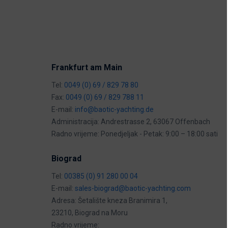
Frankfurt am Main
Tel:
0049 (0) 69 / 829 78 80
Fax:
0049 (0) 69 / 829 788 11
E-mail:
info@baotic-yachting.de
Administracija: Andrestrasse 2, 63067 Offenbach
Radno vrijeme: Ponedjeljak - Petak: 9:00 – 18:00 sati
Biograd
Tel:
00385 (0) 91 280 00 04
E-mail:
sales-biograd@baotic-yachting.com
Adresa: Šetalište kneza Branimira 1,
23210, Biograd na Moru
Radno vrijeme: