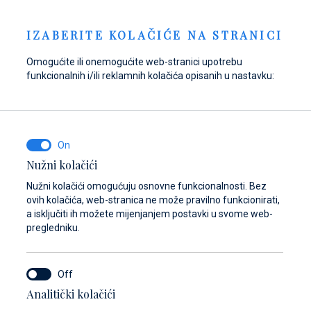
Pošaljite upit
NOVOSTI
HR
IZABERITE KOLAČIĆE NA STRANICI
Omogućite ili onemogućite web-stranici upotrebu
funkcionalnih i/ili reklamnih kolačića opisanih u nastavku:
Opskrbite se gorivom
Pronađite dijelove,
Dayboat & Ribs
u Marini Baotić!
pribor i opremu za
Center
svoje plovilo
Saznajte više
Saznajte više
Nužni kolačići
Saznajte više
Nužni kolačići omogućuju osnovne funkcionalnosti. Bez
ovih kolačića, web-stranica ne može pravilno funkcionirati,
a isključiti ih možete mijenjanjem postavki u svome web-
pregledniku.
Analitički kolačići