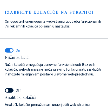
Menu
IZABERITE KOLAČIĆE NA STRANICI
Omogućite ili onemogućite web-stranici upotrebu funkcionalnih
i/ili reklamnih kolačića opisanih u nastavku:
Home
Prodaja
Novi brodovi
3d Tender
3d Tender
Nužni kolačići
Nužni kolačići omogućuju osnovne funkcionalnosti. Bez ovih
kolačića, web-stranica ne može pravilno funkcionirati, a isključiti
ih možete mijenjanjem postavki u svome web-pregledniku.
Analitički kolačići
Modeli
O brendu
Analitički kolačići pomažu nam unaprijediti web-stranicu