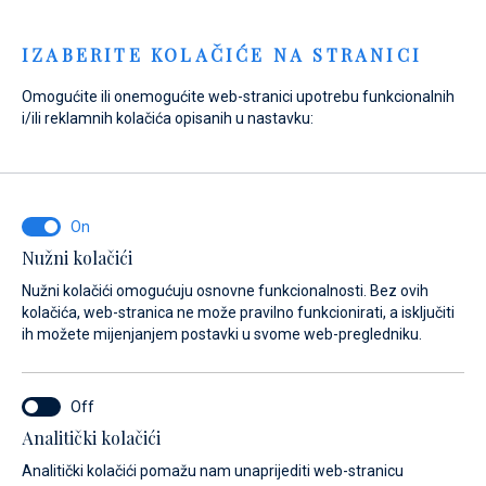
Menu
IZABERITE KOLAČIĆE NA STRANICI
Omogućite ili onemogućite web-stranici upotrebu funkcionalnih
Home
Novosti
Biograd Boat Show 2024
i/ili reklamnih kolačića opisanih u nastavku:
Biograd Boat Show 2024
07. 10. 2024.
Nužni kolačići
Nužni kolačići omogućuju osnovne funkcionalnosti. Bez ovih
kolačića, web-stranica ne može pravilno funkcionirati, a isključiti
ih možete mijenjanjem postavki u svome web-pregledniku.
Analitički kolačići
Analitički kolačići pomažu nam unaprijediti web-stranicu