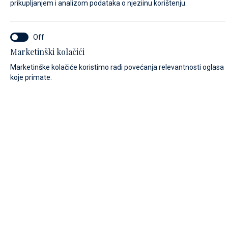
prikupljanjem i analizom podataka o njeziinu korištenju.
IME*
Marketinški kolačići
Marketinške kolačiće koristimo radi povećanja relevantnosti oglasa
koje primate.
PREZIME*
E-MAIL*
POZIVNI BROJ:
Algeria (+213)