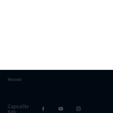
Najam brodova
Smještaj
O nama
Kontakt
Karijere
Novosti
Zapratite
nas