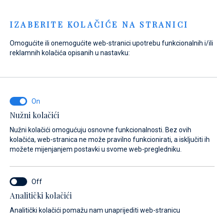
Menu
IZABERITE KOLAČIĆE NA STRANICI
Omogućite ili onemogućite web-stranici upotrebu funkcionalnih i/ili
Home
Kontakt
Pošaljite upit
reklamnih kolačića opisanih u nastavku:
Pošaljite upit
Nužni kolačići
NA ŠTO SE ODNOSI VAŠ UPIT?
Nužni kolačići omogućuju osnovne funkcionalnosti. Bez ovih
Prodaja
kolačića, web-stranica ne može pravilno funkcionirati, a isključiti ih
možete mijenjanjem postavki u svome web-pregledniku.
NAZIV PLOVILA (AKO NE ZNATE TOČNO IME PLOVILA, UNESITE BILO KOJE
Analitički kolačići
IME)*
Analitički kolačići pomažu nam unaprijediti web-stranicu