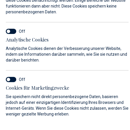
diese Cookies benachrichtigt werden. Einige Bereiche der Website
funktionieren dann aber nicht. Diese Cookies speichern keine
personenbezogenen Daten.
VORNAME*
Analytische Cookies
NACHNAME*
Analytische Cookies dienen der Verbesserung unserer Website,
indem sie Informationen darüber sammeln, wie Sie sie nutzen und
darüber berichten.
E-MAIL*
Cookies für Marketingzwecke
Sie speichern nicht direkt personenbezogene Daten, basieren
LAND:
jedoch auf einer einzigartigen Identifizierung Ihres Browsers und
Internet-Geräts. Wenn Sie diese Cookies nicht zulassen, werden Sie
weniger gezielte Werbung erleben.
Algeria (+213)