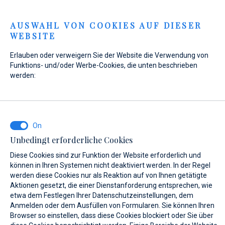
Menu
AUSWAHL VON COOKIES AUF DIESER
WEBSITE
Home
Kontakt
Anfrage senden
Erlauben oder verweigern Sie der Website die Verwendung von
Anfrage senden
Funktions- und/oder Werbe-Cookies, die unten beschrieben
werden:
WAS INTERESSIERT SIE?
Unbedingt erforderliche Cookies
Verkauf
Diese Cookies sind zur Funktion der Website erforderlich und
können in Ihren Systemen nicht deaktiviert werden. In der Regel
werden diese Cookies nur als Reaktion auf von Ihnen getätigte
Aktionen gesetzt, die einer Dienstanforderung entsprechen, wie
etwa dem Festlegen Ihrer Datenschutzeinstellungen, dem
BOOT NAME (WENN SIE DEN GENAUEN NAMEN DES BOOTES NICHT
KENNEN, GEBEN SIE EINEN BELIEBIGEN NAMEN EIN.)*
Anmelden oder dem Ausfüllen von Formularen. Sie können Ihren
Browser so einstellen, dass diese Cookies blockiert oder Sie über