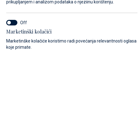
prikupljanjem i analizom podataka o njeziinu korištenju.
IME*
Marketinški kolačići
Marketinške kolačiće koristimo radi povećanja relevantnosti oglasa
koje primate.
PREZIME*
E-MAIL*
POZIVNI BROJ:
Algeria (+213)