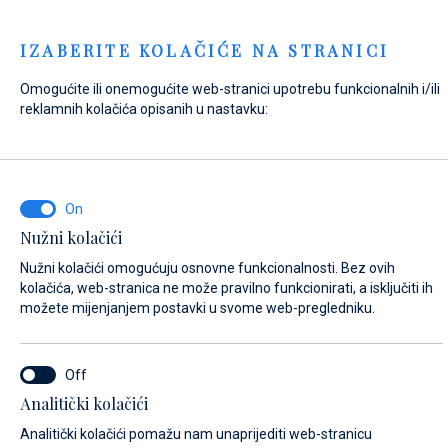
Menu
IZABERITE KOLAČIĆE NA STRANICI
Omogućite ili onemogućite web-stranici upotrebu funkcionalnih i/ili
Home
Kontakt
Pošaljite upit
reklamnih kolačića opisanih u nastavku:
Pošaljite upit
Nužni kolačići
NA ŠTO SE ODNOSI VAŠ UPIT?
Nužni kolačići omogućuju osnovne funkcionalnosti. Bez ovih
Prodaja
kolačića, web-stranica ne može pravilno funkcionirati, a isključiti ih
možete mijenjanjem postavki u svome web-pregledniku.
NAZIV PLOVILA (AKO NE ZNATE TOČNO IME PLOVILA, UNESITE BILO KOJE
Analitički kolačići
IME)*
Analitički kolačići pomažu nam unaprijediti web-stranicu