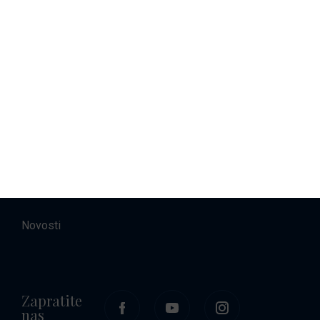
Najam brodova
Smještaj
O nama
Kontakt
Karijere
Novosti
Zapratite
nas