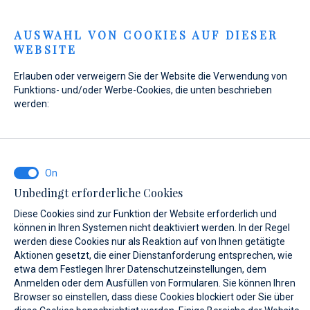
Menu
AUSWAHL VON COOKIES AUF DIESER
WEBSITE
Home
Kontakt
Anfrage senden
Erlauben oder verweigern Sie der Website die Verwendung von
Anfrage senden
Funktions- und/oder Werbe-Cookies, die unten beschrieben
werden:
WAS INTERESSIERT SIE?
Unbedingt erforderliche Cookies
Verkauf
Diese Cookies sind zur Funktion der Website erforderlich und
können in Ihren Systemen nicht deaktiviert werden. In der Regel
werden diese Cookies nur als Reaktion auf von Ihnen getätigte
Aktionen gesetzt, die einer Dienstanforderung entsprechen, wie
etwa dem Festlegen Ihrer Datenschutzeinstellungen, dem
BOOT NAME (WENN SIE DEN GENAUEN NAMEN DES BOOTES NICHT
KENNEN, GEBEN SIE EINEN BELIEBIGEN NAMEN EIN.)*
Anmelden oder dem Ausfüllen von Formularen. Sie können Ihren
Browser so einstellen, dass diese Cookies blockiert oder Sie über