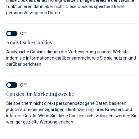
diese Cookies benachrichtigt werden. Einige Bereiche der Website
funktionieren dann aber nicht. Diese Cookies speichern keine
personenbezogenen Daten.
VORNAME*
Analytische Cookies
NACHNAME*
Analytische Cookies dienen der Verbesserung unserer Website,
indem sie Informationen darüber sammeln, wie Sie sie nutzen und
darüber berichten.
E-MAIL*
Cookies für Marketingzwecke
Sie speichern nicht direkt personenbezogene Daten, basieren
LAND:
jedoch auf einer einzigartigen Identifizierung Ihres Browsers und
Internet-Geräts. Wenn Sie diese Cookies nicht zulassen, werden Sie
weniger gezielte Werbung erleben.
Algeria (+213)