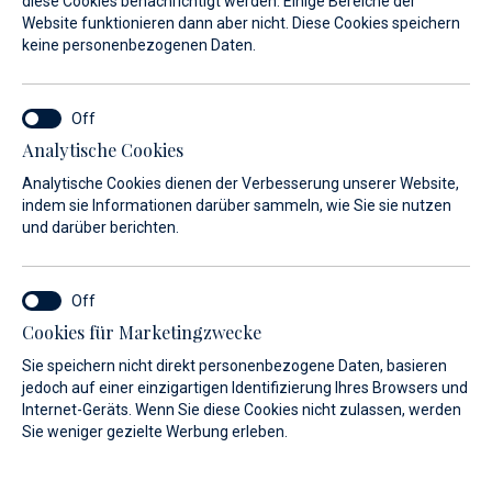
diese Cookies benachrichtigt werden. Einige Bereiche der
Website funktionieren dann aber nicht. Diese Cookies speichern
Ein Naturjuwel der Adria
keine personenbezogenen Daten.
N 44° 08`/ E 14° 50`
Veli Rat, Dugi Otok
Analytische Cookies
Analytische Cookies dienen der Verbesserung unserer Website,
indem sie Informationen darüber sammeln, wie Sie sie nutzen
und darüber berichten.
Cookies für Marketingzwecke
Sie speichern nicht direkt personenbezogene Daten, basieren
jedoch auf einer einzigartigen Identifizierung Ihres Browsers und
Internet-Geräts. Wenn Sie diese Cookies nicht zulassen, werden
Sie weniger gezielte Werbung erleben.