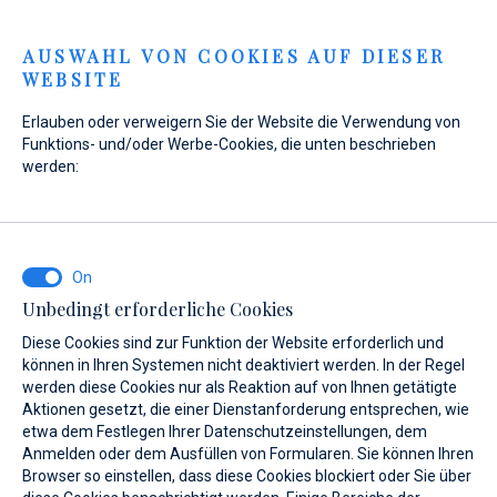
Menu
AUSWAHL VON COOKIES AUF DIESER
WEBSITE
Erlauben oder verweigern Sie der Website die Verwendung von
Funktions- und/oder Werbe-Cookies, die unten beschrieben
werden:
Home
Marinas
Marina Veli Rat
Über uns
Overview
Marina Veli Rat
Über uns
Unbedingt erforderliche Cookies
Diese Cookies sind zur Funktion der Website erforderlich und
können in Ihren Systemen nicht deaktiviert werden. In der Regel
werden diese Cookies nur als Reaktion auf von Ihnen getätigte
Aktionen gesetzt, die einer Dienstanforderung entsprechen, wie
etwa dem Festlegen Ihrer Datenschutzeinstellungen, dem
Über uns
Leistungen
Gallery
Standort
FAQ
A
Anmelden oder dem Ausfüllen von Formularen. Sie können Ihren
Browser so einstellen, dass diese Cookies blockiert oder Sie über