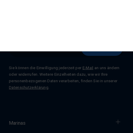
Registrieren Sie sich für unseren
Newsletter
Abonnieren
Sie können die Einwilligung jederzeit per
E-Mail
an uns ändern
oder widerrufen. Weitere Einzelheiten dazu, wie wir Ihre
personenbezogenen Daten verarbeiten, finden Sie in unserer
Datenschutzerklärung
.
Marinas