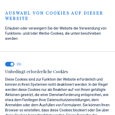
Menu
AUSWAHL VON COOKIES AUF DIESER
WEBSITE
Erlauben oder verweigern Sie der Website die Verwendung von
Funktions- und/oder Werbe-Cookies, die unten beschrieben
werden:
Home
Marinas
Marina Veli Rat
Leistungen
Shopping
Marina Veli Rat
Shopping
Unbedingt erforderliche Cookies
Diese Cookies sind zur Funktion der Website erforderlich und
können in Ihren Systemen nicht deaktiviert werden. In der Regel
werden diese Cookies nur als Reaktion auf von Ihnen getätigte
Aktionen gesetzt, die einer Dienstanforderung entsprechen, wie
etwa dem Festlegen Ihrer Datenschutzeinstellungen, dem
Über uns
Leistungen
Gallery
Standort
FAQ
A
Anmelden oder dem Ausfüllen von Formularen. Sie können Ihren
Browser so einstellen, dass diese Cookies blockiert oder Sie über