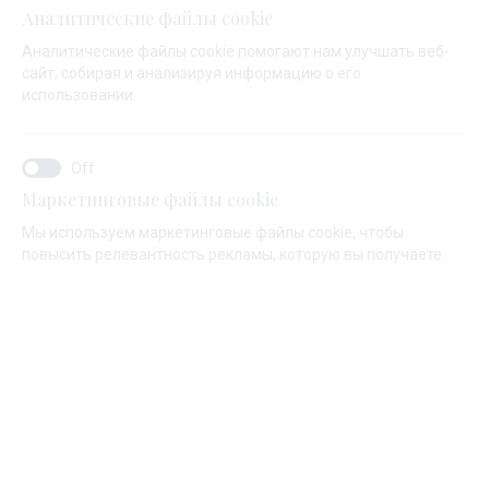
Аналитические файлы cookie
Аналитические файлы cookie помогают нам улучшать веб-
сайт, собирая и анализируя информацию о его
использовании.
Виберите яхту, о которой вы
мечтали.
Маркетинговые файлы cookie
Мы используем маркетинговые файлы cookie, чтобы
С помощью профессионального и внимательного
повысить релевантность рекламы, которую вы получаете.
консультанта.
Мы немецко-хорватская компания, которая страстно
увлечена яхтингом и успешно торгует яхтами и
катерами уже 25 года. Предлагаем широкий
ассортимент новых и подержанных яхт надежных
брендов. Благодаря нашему консультационному
сопровождению, мы поможем вам принять решение,