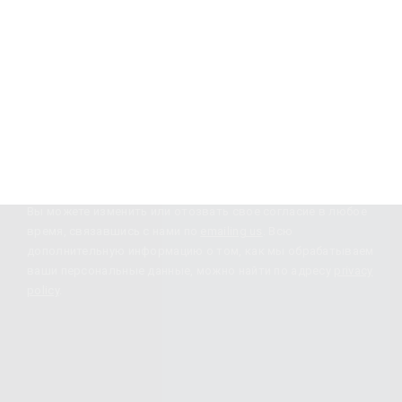
Узнавайте новости
Подписка
Вы можете изменить или отозвать свое согласие в любое
время, связавшись с нами по
emailing us
. Всю
дополнительную информацию о том, как мы обрабатываем
ваши персональные данные, можно найти по адресу
privacy
policy
.