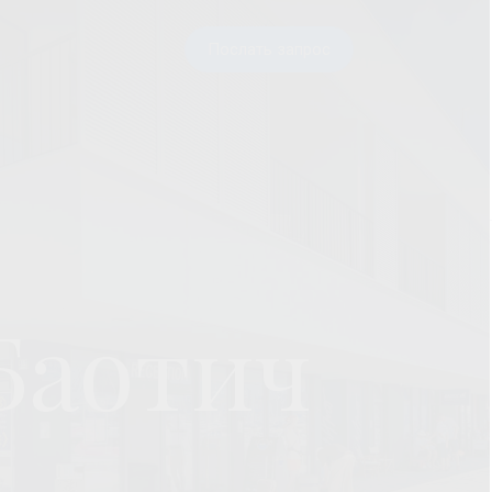
Послать запрос
Баотич