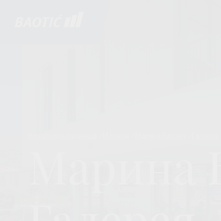
Начальная страница
Марины
Марина Баотич
Галерея
Марина 
Галерея