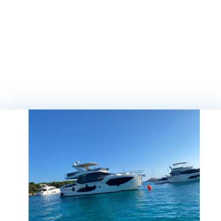
ШИРИНА (М)*
ИМЯ*
ФАМИЛИЯ*
ЕМАЙЛ*
КОД СТРАНЫ:
Algeria (+213)