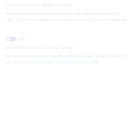
Запрос на стоянку
Аналитические файлы cookie
Аналитические файлы cookie помогают нам улучшать веб-
сайт, собирая и анализируя информацию о его использовании.
ВЫБЕРИТЕ МАРИНУ*
Марина Баотич
Маркетинговые файлы cookie
Мы используем маркетинговые файлы cookie, чтобы повысить
релевантность рекламы, которую вы получаете.
Марина Вели Рат
ПРИБЫТИЕ/ОТБЫТИЕ*
START
END
08.08.2026
09.08.2026
ТИП ЯХТЫ*
Парусная яхта