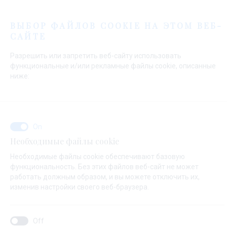
Меню
ВЫБОР ФАЙЛОВ COOKIE НА ЭТОМ ВЕБ-
САЙТЕ
Начальная страница
Контакты
Send Inquiry
Разрешить или запретить веб-сайту использовать
Send Inquiry
функциональные и/или рекламные файлы cookie, описанные
ниже:
В случае, если состояние судна не соответствует
критериям безопасности, Марина Баотия и Марина
Необходимые файлы cookie
Вели Рат оставляют за собой право не заключать
Необходимые файлы cookie обеспечивают базовую
договор аренды cтоянки и не несут ответственность за
функциональность. Без этих файлов веб-сайт не может
расходы по прибытию.
работать должным образом, и вы можете отключить их,
изменив настройки своего веб-браузера.
О ЧЕМ ВАШ ЗАПРОС ?