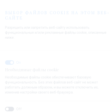
Меню
ВЫБОР ФАЙЛОВ COOKIE НА ЭТОМ ВЕБ-
САЙТЕ
Начальная страница
Контакты
Send Inquiry
Разрешить или запретить веб-сайту использовать
Send Inquiry
функциональные и/или рекламные файлы cookie, описанные
ниже:
О ЧЕМ ВАШ ЗАПРОС ?
Необходимые файлы cookie
Продажа
Необходимые файлы cookie обеспечивают базовую
функциональность. Без этих файлов веб-сайт не может
работать должным образом, и вы можете отключить их,
изменив настройки своего веб-браузера.
НАЗВАНИЕ ЯХТЫ ( ЕСЛИ ВЫ НЕ ЗНАЕТЕ ТОЧНОЕ ИМЯ ЯХТЫ,ВНЕСИТЕ
ЛЮБОЕ ИМЯ)*