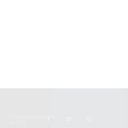
Узнавайте новости
Подписка
Вы можете изменить или отозвать свое согласие в любое
время, связавшись с нами по
emailing us
. Всю
дополнительную информацию о том, как мы обрабатываем
ваши персональные данные, можно найти по адресу
privacy
policy
.
Подписывайтесь
на нас