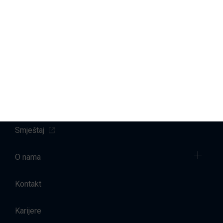
Marine
Servis brodova
Prodaja
Najam brodova
Smještaj
O nama
Kontakt
Karijere