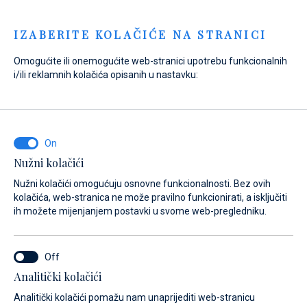
Menu
IZABERITE KOLAČIĆE NA STRANICI
Omogućite ili onemogućite web-stranici upotrebu funkcionalnih
Home
Prodaja
Novi brodovi
Absolute
i/ili reklamnih kolačića opisanih u nastavku:
Absolute Navetta 58'' - The
Absolute Andromeda
Nužni kolačići
Nužni kolačići omogućuju osnovne funkcionalnosti. Bez ovih
kolačića, web-stranica ne može pravilno funkcionirati, a isključiti
ih možete mijenjanjem postavki u svome web-pregledniku.
Analitički kolačići
Analitički kolačići pomažu nam unaprijediti web-stranicu