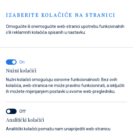
Menu
IZABERITE KOLAČIĆE NA STRANICI
Omogućite ili onemogućite web-stranici upotrebu funkcionalnih
Home
Prodaja
Novi brodovi
Absolute
i/ili reklamnih kolačića opisanih u nastavku:
Absolute 70 FLY - The Absolute
Wonder
Nužni kolačići
Nužni kolačići omogućuju osnovne funkcionalnosti. Bez ovih
kolačića, web-stranica ne može pravilno funkcionirati, a isključiti
ih možete mijenjanjem postavki u svome web-pregledniku.
Analitički kolačići
Analitički kolačići pomažu nam unaprijediti web-stranicu