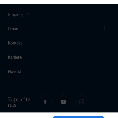
Najam brodova
Smještaj
O nama
Kontakt
Karijere
Novosti
Zapratite
nas