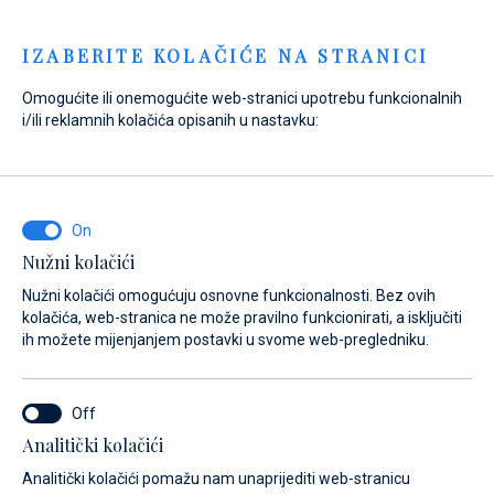
Menu
IZABERITE KOLAČIĆE NA STRANICI
Omogućite ili onemogućite web-stranici upotrebu funkcionalnih
Home
Prodaja
Novi brodovi
Absolute
i/ili reklamnih kolačića opisanih u nastavku:
Absolute 60 FLY - The Absolute
Prisma
Nužni kolačići
Nužni kolačići omogućuju osnovne funkcionalnosti. Bez ovih
kolačića, web-stranica ne može pravilno funkcionirati, a isključiti
ih možete mijenjanjem postavki u svome web-pregledniku.
Analitički kolačići
Analitički kolačići pomažu nam unaprijediti web-stranicu