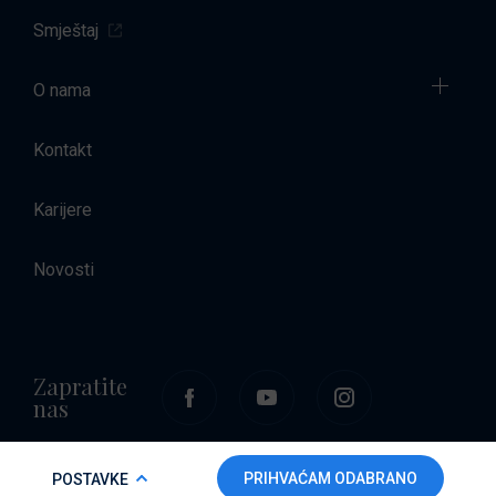
Smještaj
O nama
Kontakt
Karijere
Novosti
Zapratite
nas
COOKIE POLICY
PRIHVAĆAM ODABRANO
POSTAVKE