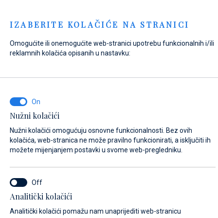
Menu
IZABERITE KOLAČIĆE NA STRANICI
Omogućite ili onemogućite web-stranici upotrebu funkcionalnih i/ili
Home
Kontakt
Pošaljite upit
reklamnih kolačića opisanih u nastavku:
Pošaljite upit
Nužni kolačići
NA ŠTO SE ODNOSI VAŠ UPIT?
Nužni kolačići omogućuju osnovne funkcionalnosti. Bez ovih
Prodaja
kolačića, web-stranica ne može pravilno funkcionirati, a isključiti ih
možete mijenjanjem postavki u svome web-pregledniku.
NAZIV PLOVILA (AKO NE ZNATE TOČNO IME PLOVILA, UNESITE BILO KOJE
Analitički kolačići
IME)*
Analitički kolačići pomažu nam unaprijediti web-stranicu