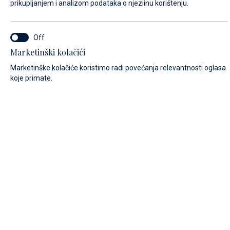
prikupljanjem i analizom podataka o njeziinu korištenju.
IME*
Marketinški kolačići
Marketinške kolačiće koristimo radi povećanja relevantnosti oglasa
koje primate.
PREZIME*
E-MAIL*
POZIVNI BROJ:
Algeria (+213)