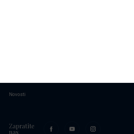
Najam brodova
Smještaj
O nama
Kontakt
Karijere
Novosti
Zapratite
nas