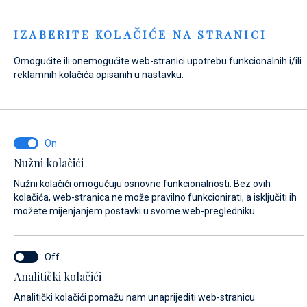
Menu
IZABERITE KOLAČIĆE NA STRANICI
Omogućite ili onemogućite web-stranici upotrebu funkcionalnih i/ili
Home
Kontakt
Pošaljite upit
reklamnih kolačića opisanih u nastavku:
Pošaljite upit
Nužni kolačići
NA ŠTO SE ODNOSI VAŠ UPIT?
Nužni kolačići omogućuju osnovne funkcionalnosti. Bez ovih
Prodaja
kolačića, web-stranica ne može pravilno funkcionirati, a isključiti ih
možete mijenjanjem postavki u svome web-pregledniku.
NAZIV PLOVILA (AKO NE ZNATE TOČNO IME PLOVILA, UNESITE BILO KOJE
Analitički kolačići
IME)*
Analitički kolačići pomažu nam unaprijediti web-stranicu