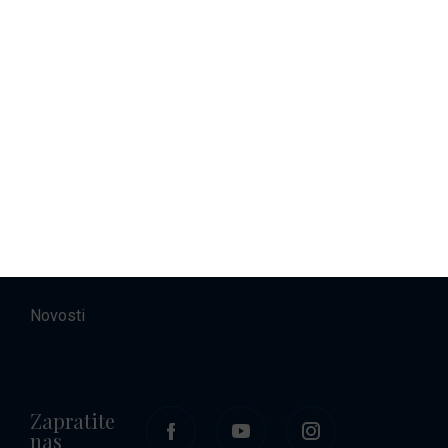
Najam brodova
Smještaj
O nama
Kontakt
Karijere
Novosti
Zapratite
nas