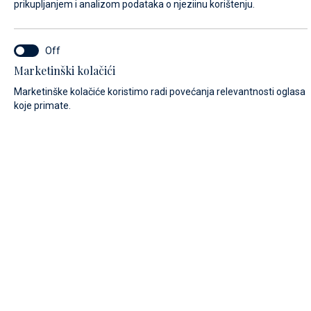
prikupljanjem i analizom podataka o njeziinu korištenju.
IME*
Marketinški kolačići
Marketinške kolačiće koristimo radi povećanja relevantnosti oglasa
koje primate.
PREZIME*
E-MAIL*
POZIVNI BROJ:
Algeria (+213)