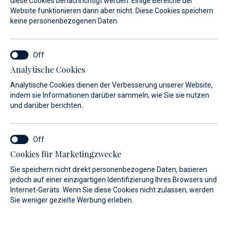
diese Cookies benachrichtigt werden. Einige Bereiche der
Website funktionieren dann aber nicht. Diese Cookies speichern
keine personenbezogenen Daten.
Analytische Cookies
Finden Sie Ihr Traumboot
Analytische Cookies dienen der Verbesserung unserer Website,
Mit der Hilfe eines sachkundigen und hilfsbereiten
indem sie Informationen darüber sammeln, wie Sie sie nutzen
und darüber berichten.
Beraters. Wir sind ein kroatisch-deutsches Unternehmen,
das eine Leidenschaft für das Segeln hegt und bereits seit
25 Jahren erfolgreich im Boot- und Yachthandel tätig ist.
Sehen Sie sich unsere breite Auswahl an Neu- und
Cookies für Marketingzwecke
Gebrauchtbooten zuverlässiger Marken an. Unter der
Sie speichern nicht direkt personenbezogene Daten, basieren
Führung engagierter Berater helfen wir Ihnen bei der
jedoch auf einer einzigartigen Identifizierung Ihres Browsers und
Entscheidung, die Ihren Wünschen perfekt entspricht.
Internet-Geräts. Wenn Sie diese Cookies nicht zulassen, werden
Sie weniger gezielte Werbung erleben.
Mehr erfahren