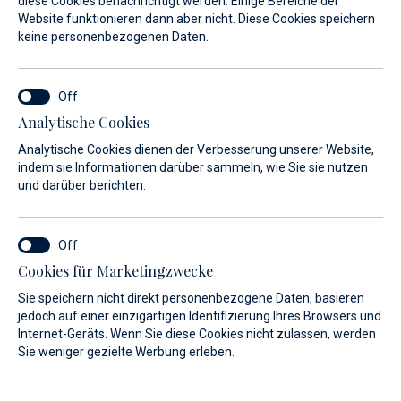
diese Cookies benachrichtigt werden. Einige Bereiche der
Website funktionieren dann aber nicht. Diese Cookies speichern
keine personenbezogenen Daten.
Analytische Cookies
Finden Sie Ihr Traumboot
Analytische Cookies dienen der Verbesserung unserer Website,
Mit der Hilfe eines sachkundigen und hilfsbereiten
indem sie Informationen darüber sammeln, wie Sie sie nutzen
und darüber berichten.
Beraters. Wir sind ein kroatisch-deutsches Unternehmen,
das eine Leidenschaft für das Segeln hegt und bereits seit
25 Jahren erfolgreich im Boot- und Yachthandel tätig ist.
Sehen Sie sich unsere breite Auswahl an Neu- und
Cookies für Marketingzwecke
Gebrauchtbooten zuverlässiger Marken an. Unter der
Sie speichern nicht direkt personenbezogene Daten, basieren
Führung engagierter Berater helfen wir Ihnen bei der
jedoch auf einer einzigartigen Identifizierung Ihres Browsers und
Entscheidung, die Ihren Wünschen perfekt entspricht.
Internet-Geräts. Wenn Sie diese Cookies nicht zulassen, werden
Sie weniger gezielte Werbung erleben.
Mehr erfahren