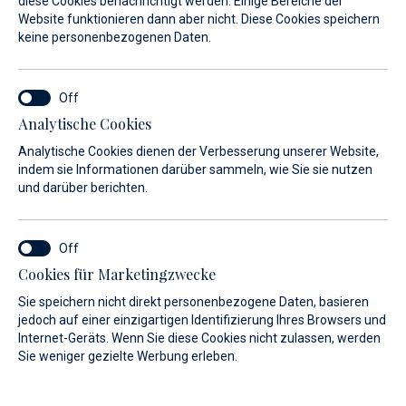
diese Cookies benachrichtigt werden. Einige Bereiche der
Website funktionieren dann aber nicht. Diese Cookies speichern
keine personenbezogenen Daten.
Analytische Cookies
Beim Einlaufen in die inneren Seegewässer und das
Analytische Cookies dienen der Verbesserung unserer Website,
Hoheitsmeer der Republik Kroatien ist der Kapitän des
indem sie Informationen darüber sammeln, wie Sie sie nutzen
Schiffes verpflichtet, auf dem kürzesten Weg den
und darüber berichten.
nächstgelegenen für den internationalen Verkehr
geöffneten Hafen anzulaufen, um die Grenzkontrolle
durchzuführen und eine Vignette beim Hafenamt oder einer
Cookies für Marketingzwecke
seiner Zweigstellen zu erhalten.
Sie speichern nicht direkt personenbezogene Daten, basieren
jedoch auf einer einzigartigen Identifizierung Ihres Browsers und
Die Vignette ist ein Dokument, das bestätigt, dass die
Internet-Geräts. Wenn Sie diese Cookies nicht zulassen, werden
Ankunft des Schiffes gemeldet wurde, dass die
Sie weniger gezielte Werbung erleben.
Bedingungen für die Schifffahrt in der Republik Kroatien
erfüllt wurden und dass die Gebühren für die Sicherheit der