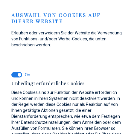
Liegeplätze
IGKEITEN
DE
AUSWAHL VON COOKIES AUF
DIESER WEBSITE
Erlauben oder verweigern Sie der Website die Verwendung
von Funktions- und/oder Werbe-Cookies, die unten
Tanken Sie Ihr Boot in
Hier finden Sie Teile,
Dayboat & Ribs
beschrieben werden:
Marina Baotić wieder
Zubehör und
Center
auf!
Ausrüstung für Ihr
Mehr erfahren
Schiff
Mehr erfahren
Unbedingt erforderliche Cookies
Mehr erfahren
Diese Cookies sind zur Funktion der Website erforderlich
und können in Ihren Systemen nicht deaktiviert werden. In
der Regel werden diese Cookies nur als Reaktion auf von
Ihnen getätigte Aktionen gesetzt, die einer
Dienstanforderung entsprechen, wie etwa dem Festlegen
Ihrer Datenschutzeinstellungen, dem Anmelden oder dem
Ausfüllen von Formularen. Sie können Ihren Browser so