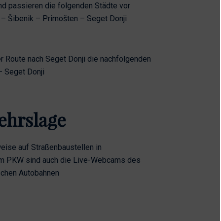
d passieren die folgenden Städte vor
r – Šibenik – Primošten – Seget Donji
r Route nach Seget Donji die nachfolgenden
– Seget Donji
kehrslage
eise auf Straßenbaustellen in
 dem PKW sind auch die Live-Webcams des
ischen Autobahnen