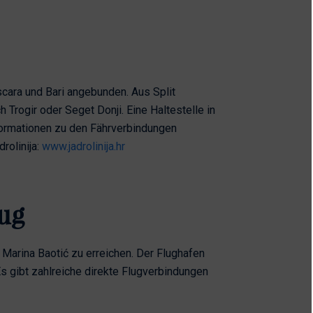
escara und Bari angebunden. Aus Split
rogir oder Seget Donji. Eine Haltestelle in
formationen zu den Fährverbindungen
rolinija:
www.jadrolinija.hr
ug
 Marina Baotić zu erreichen. Der Flughafen
 Es gibt zahlreiche direkte Flugverbindungen