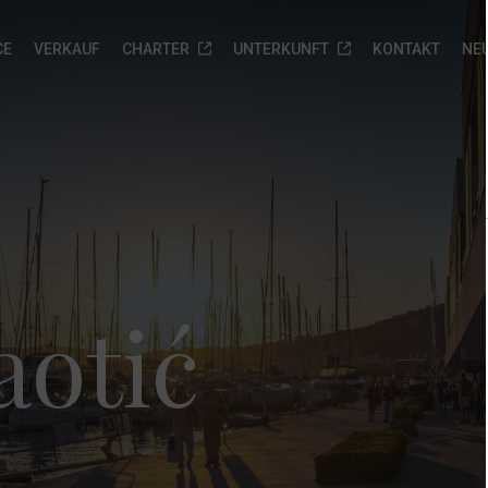
CE
VERKAUF
CHARTER
UNTERKUNFT
KONTAKT
NEU
ebrauchtboote
Marina Veli Rat
Biograd na moru Service
Neue Yachten zur
sofortigen Auslieferung
otorboote
Über uns
Anfrage senden
Neue Yachten zur sofortigen
atamarane
Leistungen
Auslieferung
egelboote
Gallery
aotić
Anfrage senden
nfrage
Standort
enden
FAQ
Ankerplätze
Anfrage senden