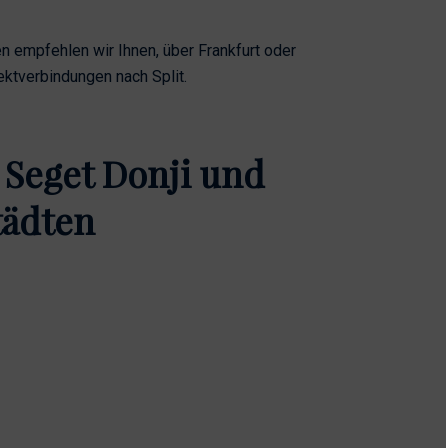
 empfehlen wir Ihnen, über Frankfurt oder
ektverbindungen nach Split.
Seget Donji und
tädten