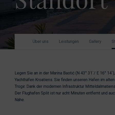
Nikhen Yachts
Liegeplätze 2.0
Williams Jet
Webshop
Tenders
Anfrage senden
SUR Marine
3d Tender
Über uns
Leistungen
Gallery
S
Anfrage
senden
Legen Sie an in der Marina Baotić (N 43° 31`/ E 16° 14`
Yachthäfen Kroatiens. Sie finden unseren Hafen im alten
Trogir. Dank der modernen Infrastruktur Mitteldalmatiens
Der Flughafen Split ist nur acht Minuten entfernt und au
Nähe.