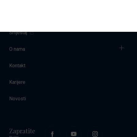
Najam brodova
Smještaj
O nama
Kontakt
Karijere
Novosti
Zapratite
nas