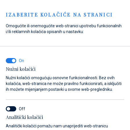
Menu
IZABERITE KOLAČIĆE NA STRANICI
Omogućite ili onemogućite web-stranici upotrebu funkcionalnih
i/ili reklamnih kolačića opisanih u nastavku:
Home
Marine
Marina Veli Rat
Usluge
Najam bicikla
Marina Veli Rat
Najam bicikla
Nužni kolačići
Nužni kolačići omogućuju osnovne funkcionalnosti. Bez ovih
kolačića, web-stranica ne može pravilno funkcionirati, a isključiti
ih možete mijenjanjem postavki u svome web-pregledniku.
Analitički kolačići
O nama
Usluge
Galerija
Lokacija
Česta pitanja
Analitički kolačići pomažu nam unaprijediti web-stranicu