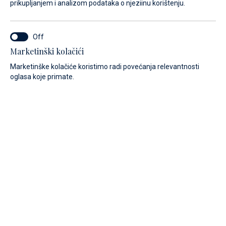
prikupljanjem i analizom podataka o njeziinu korištenju.
Usluge
Najam bicikla
Marketinški kolačići
Marketinške kolačiće koristimo radi povećanja relevantnosti
oglasa koje primate.
Dugi otok je prepun biciklističkih staza koje povezuju sve