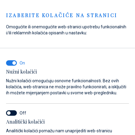
Menu
IZABERITE KOLAČIĆE NA STRANICI
Omogućite ili onemogućite web-stranici upotrebu funkcionalnih
i/ili reklamnih kolačića opisanih u nastavku:
Home
Prodaja
Nove jahte raspoložive odmah
Nove jahte raspoložive odmah
Nove jahte
Nužni kolačići
raspoložive odmah
Nužni kolačići omogućuju osnovne funkcionalnosti. Bez ovih
kolačića, web-stranica ne može pravilno funkcionirati, a isključiti
ih možete mijenjanjem postavki u svome web-pregledniku.
Analitički kolačići
Analitički kolačići pomažu nam unaprijediti web-stranicu