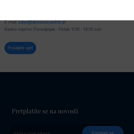
Beč
Tel:
0043 (0) 676 / 395 58 37
E-mail:
sales@absoluteyachts.at
Radno vrijeme: Ponedjeljak - Petak: 9:00 - 18:00 sati
Pošaljite upit
Pretplatite se na novosti
Pretplati se