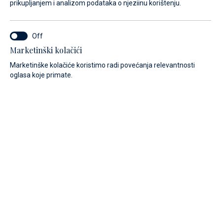
prikupljanjem i analizom podataka o njeziinu korištenju.
Marketinški kolačići
Marketinške kolačiće koristimo radi povećanja relevantnosti
Pogledajte našu bogatu ponudu motornih plovila.
oglasa koje primate.
CIJENA
DUŽINA
Sve
Sve
Filter