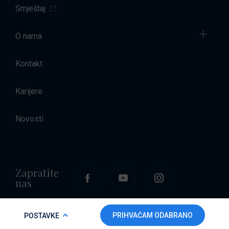
Smještaj
O nama
Kontakt
Karijere
Novosti
Zapratite
nas
COOKIE POLICY
PRIHVAĆAM ODABRANO
POSTAVKE