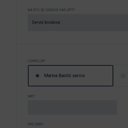
Nikhen Yachts
Vez 2.0
NA ŠTO SE ODNOSI VAŠ UPIT?
Williams Jet
Web trgovina
Servis brodova
Tenders
Pošaljite upit
SUR Marine
3d Tender
Pošaljite upit
LOKACIJA*
Marina Baotić servis
IME*
PREZIME*