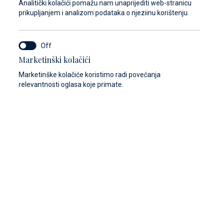
Naš
Analitički kolačići pomažu nam unaprijediti web-stranicu
servisni tim
prilagođava svoj način rada
prikupljanjem i analizom podataka o njeziinu korištenju.
individualnim potrebama svakog plovila.
Radujemo se vašem upitu!
Marketinški kolačići
Marketinške kolačiće koristimo radi povećanja
relevantnosti oglasa koje primate.