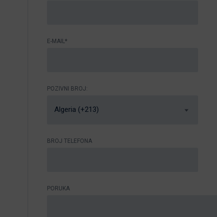
E-MAIL*
POZIVNI BROJ:
Algeria (+213)
BROJ TELEFONA
PORUKA