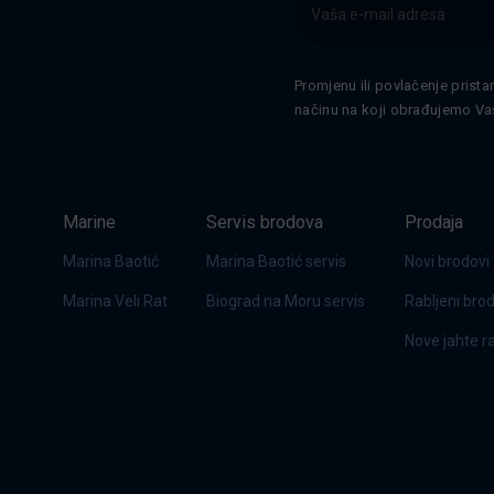
Promjenu ili povlačenje prista
načinu na koji obrađujemo Va
Marine
Servis brodova
Prodaja
Marina Baotić
Marina Baotić servis
Novi brodovi
Marina Veli Rat
Biograd na Moru servis
Rabljeni bro
Nove jahte 