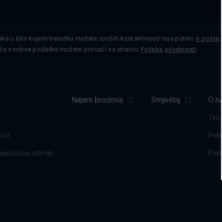
nka u bilo kojem trenutku možete izvršiti kontaktirajući nas putem
e-pošte
še osobne podatke možete pronaći na stranici
Politika privatnosti
.
Najam brodova
Smještaj
O n
Tko
dovi
Poli
raspoložive odmah
Poli