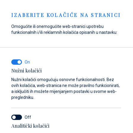
Pošaljite upit
NOVOSTI
HR
IZABERITE KOLAČIĆE NA STRANICI
Omogućite ili onemogućite web-stranici upotrebu
funkcionalnih i/ili reklamnih kolačića opisanih u nastavku:
Opskrbite se gorivom
Pronađite dijelove,
Dayboat & Ribs
u Marini Baotić!
pribor i opremu za
Center
svoje plovilo
Saznajte više
Saznajte više
Nužni kolačići
Saznajte više
Nužni kolačići omogućuju osnovne funkcionalnosti. Bez
ovih kolačića, web-stranica ne može pravilno funkcionirati,
a isključiti ih možete mijenjanjem postavki u svome web-
pregledniku.
Analitički kolačići