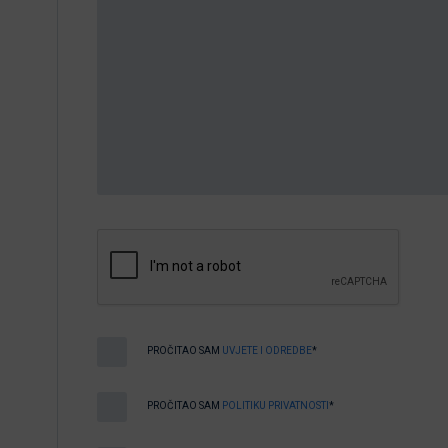
PROČITAO SAM
UVJETE I ODREDBE
*
PROČITAO SAM
POLITIKU PRIVATNOSTI
*