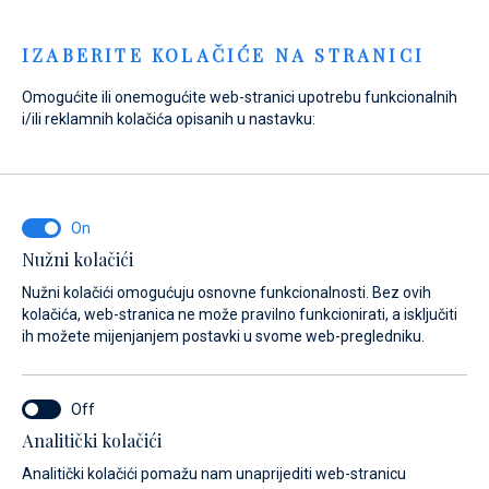
Menu
IZABERITE KOLAČIĆE NA STRANICI
Omogućite ili onemogućite web-stranici upotrebu funkcionalnih
i/ili reklamnih kolačića opisanih u nastavku:
Home
Marine
Marina Veli Rat
Usluge
Caffe bar
Marina Veli Rat
Caffe bar
Nužni kolačići
Nužni kolačići omogućuju osnovne funkcionalnosti. Bez ovih
kolačića, web-stranica ne može pravilno funkcionirati, a isključiti
ih možete mijenjanjem postavki u svome web-pregledniku.
Analitički kolačići
O nama
Usluge
Galerija
Lokacija
Česta pitanja
Analitički kolačići pomažu nam unaprijediti web-stranicu