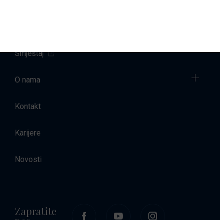
Prodaja
Najam brodova
Smještaj
O nama
Kontakt
Karijere
Novosti
Zapratite