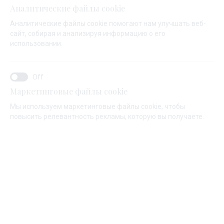
Аналитические файлы cookie
парусного спорта.
Аналитические файлы cookie помогают нам улучшать веб-
сайт, собирая и анализируя информацию о его
Если вы ищете приключений, полных адреналина, и
использовании.
хотите почувствовать себя ближе к морю, это
идеальный выбор. Дополнительным преимуществом
является то, что отдых на борту парусника приносит
огромную пользу для физического и морального
Маркетинговые файлы cookie
здоровья.
Мы используем маркетинговые файлы cookie, чтобы
повысить релевантность рекламы, которую вы получаете.
Откройте для себя наш ассортимент моторных
лодок.