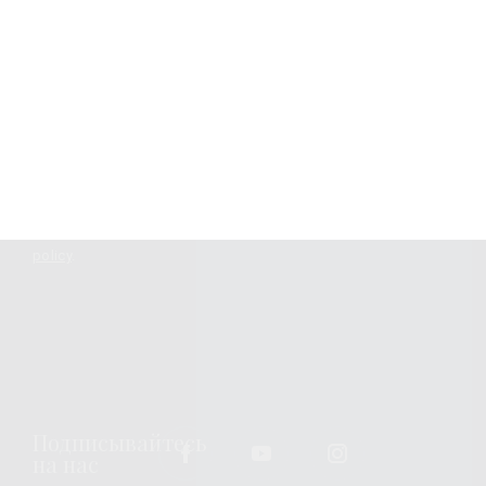
Узнавайте новости
Подписка
Вы можете изменить или отозвать свое согласие в любое
время, связавшись с нами по
emailing us
. Всю
дополнительную информацию о том, как мы обрабатываем
ваши персональные данные, можно найти по адресу
privacy
policy
.
Подписывайтесь
на нас