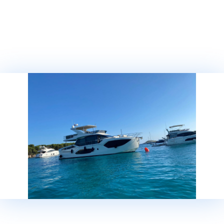
Тел:
0049 (0) 69 / 829 78 80
Факс:
0049 (0) 69 / 829 788 11
E-mail:
info@baotic-yachting.de
Администрация: Andrestrasse 2, 63067 Offenbach
Время работы: Пон. - Птн: 9:00 – 18:00
Сегет Доньи
Тел:
00385 (0) 21 / 88 07 95
Моб:
00385 (0) 91 / 280 00 20
Моб:
00385 (0) 91 / 280 00 45
Моб:
00385 (0) 91 / 280 00 75
E-mail:
sales-seget@baotic-yachting.com
Время работы: Пон. - Сб: 8:00 – 16:00
Биоград
Тел:
00385 (0) 91 280 00 04
E-mail:
sales-biograd@baotic-yachting.com
Адрес: Šetalište kneza Branimira 1,